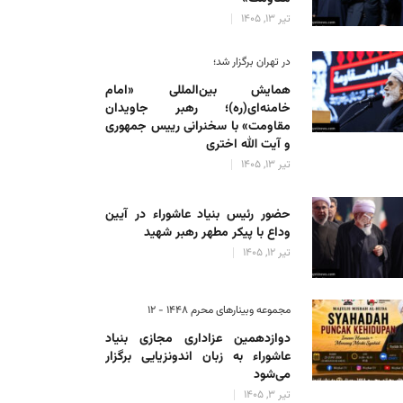
تیر 13, 1405
در تهران برگزار شد؛
همایش بین‌المللی «امام
خامنه‌ای(ره)؛ رهبر جاویدان
مقاومت» با سخنرانی رییس جمهوری
و آیت الله اختری
تیر 13, 1405
حضور رئیس‌ بنیاد عاشوراء در آیین
وداع با پیکر مطهر رهبر شهید
تیر 12, 1405
مجموعه وبینارهای محرم 1448 - 12
دوازدهمین عزاداری مجازی بنیاد
عاشوراء به زبان اندونزیایی برگزار
می‌شود
تیر 3, 1405