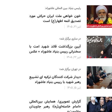
رئیس بنیاد بین المللی عاشوراء:
خون خواهی ملت ایران حرکتی مورد
تصدیق ائمه اطهار(ع) است
تیر 31, 1405
در ساری برگزار شد؛
آیین بزرگداشت قائد شهید امت با
سخنرانی رییس بنیاد عاشوراء + عکس
تیر 22, 1405
در تهران برگزار شد؛
دیدار شرکت کنندگان ترکیه ای تشییع
رهبر شهید با رییس بنیاد عاشوراء
تیر 15, 1405
گزارش تصویری/ همایش بین‌المللی
«امام خامنه‌ای(ره)؛ رهبر جاویدان
مقاومت»