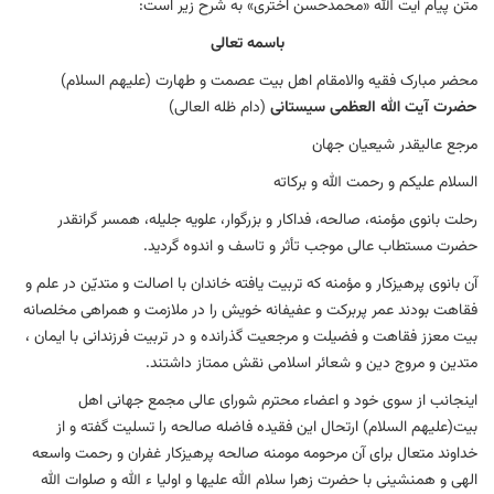
متن پیام آیت الله «محمدحسن اختری» به شرح زیر است:
باسمه تعالی
محضر مبارک فقیه والامقام اهل بیت عصمت و طهارت (علیهم السلام)
حضرت آیت الله العظمی سیستانی
(دام ظله العالی)
مرجع عالیقدر شیعیان جهان
السلام علیکم و رحمت الله و برکاته
رحلت بانوی مؤمنه، صالحه، فداکار و بزرگوار، علویه جلیله، همسر گرانقدر
حضرت مستطاب عالی موجب تأثر و تاسف و اندوه گردید.
آن بانوی پرهیزکار و مؤمنه که تربیت یافته خاندان با اصالت و متدیّن در علم و
فقاهت بودند عمر پربرکت و عفیفانه خویش را در ملازمت و همراهی مخلصانه
بیت معزز فقاهت و فضیلت و مرجعیت گذرانده و در تربیت فرزندانی با ایمان ،
متدین و مروج دین و شعائر اسلامی نقش ممتاز داشتند.
اینجانب از سوی خود و اعضاء محترم شورای عالی مجمع جهانی اهل
بیت(علیهم السلام) ارتحال این فقیده فاضله صالحه را تسلیت گفته و از
خداوند متعال برای آن مرحومه مومنه صالحه پرهیزکار غفران و رحمت واسعه
الهی و همنشینی با حضرت زهرا سلام الله علیها و اولیا ء الله و صلوات الله