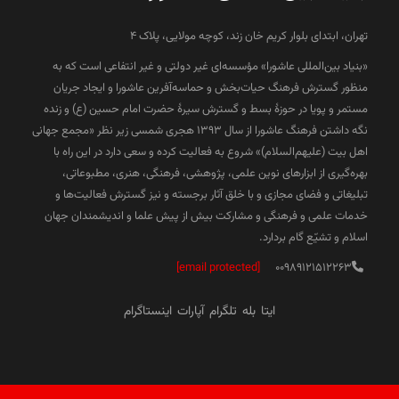
تهران، ابتدای بلوار کریم خان زند، کوچه مولایی، پلاک 4
«بنیاد بین‌المللی عاشورا» مؤسسه‌ای غیر دولتی و غیر انتفاعی است که به
منظور گسترش فرهنگ حیات‌بخش و حماسه‌آفرین عاشورا و ایجاد جریان
مستمر و پویا در حوزۀ بسط و گسترش سیرۀ حضرت امام حسین (ع) و زنده
نگه داشتن فرهنگ عاشورا از سال ۱۳۹۳ هجری شمسی زیر نظر «مجمع جهانی
اهل بیت (علیهم‌السلام)» شروع به فعالیت کرده و سعی دارد در این راه با
بهره‌گیری از ابزارهای نوین علمی، پژوهشی، فرهنگی، هنری، مطبوعاتی،
تبلیغاتی و فضای مجازی و با خلق آثار برجسته و نیز گسترش فعالیت‌ها و
خدمات علمی و فرهنگی و مشارکت بیش از پیش علما و اندیشمندان جهان
اسلام و تشیّع گام بردارد.
[email protected]
00989121512263
ایتا
بله
تلگرام
آپارات
اینستاگرام