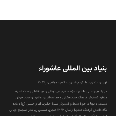
بنیاد بین المللی عاشوراء
تهران، ابتدای بلوار کریم خان زند، کوچه مولایی، پلاک 4
«بنیاد بین‌المللی عاشورا» مؤسسه‌ای غیر دولتی و غیر انتفاعی است که به
منظور گسترش فرهنگ حیات‌بخش و حماسه‌آفرین عاشورا و ایجاد جریان
مستمر و پویا در حوزۀ بسط و گسترش سیرۀ حضرت امام حسین (ع) و زنده
نگه داشتن فرهنگ عاشورا از سال ۱۳۹۳ هجری شمسی زیر نظر «مجمع جهانی