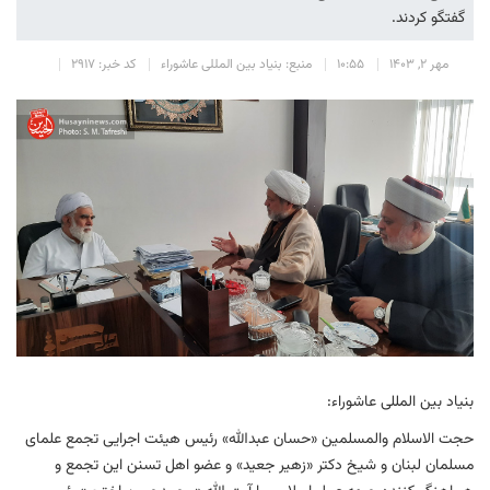
گفتگو کردند.
مهر 2, 1403
10:55
منبع: بنیاد بین المللی عاشوراء
کد خبر: 2917
بنیاد بین المللی عاشوراء:
حجت الاسلام والمسلمین «حسان عبدالله» رئیس هیئت اجرایی تجمع علمای
مسلمان لبنان و شیخ دکتر «زهیر جعید» و عضو اهل تسنن این تجمع و