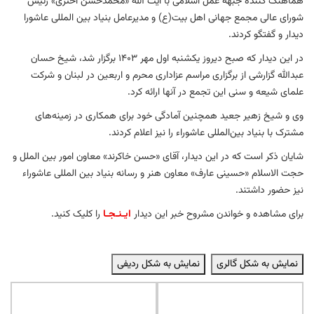
هماهنگ کننده جبهه عمل اسلامی با آیت الله «محمدحسن اختری» رئیس
شورای عالی مجمع جهانی اهل بیت(ع) و مدیرعامل بنیاد بین المللی عاشورا
دیدار و گفتگو کردند.
در این دیدار که صبح دیروز یکشنبه اول مهر 1403 برگزار شد، شیخ حسان
عبدالله گزارشی از برگزاری مراسم عزاداری محرم و اربعین در لبنان و شرکت
علمای شیعه و سنی این تجمع در آنها ارائه کرد.
وی و شیخ زهیر جعید همچنین آمادگی خود برای همکاری در زمینه‌های
مشترک با بنیاد بین‌المللی عاشوراء را نیز اعلام کردند.
شایان ذکر است که در این دیدار، آقای «حسن خاکرند» معاون امور بین الملل و
حجت الاسلام «حسینی عارف» معاون هنر و رسانه بنیاد بین المللی عاشوراء
نیز حضور داشتند.
برای مشاهده و خواندن مشروح خبر این دیدار
ایـنـجـا
را کلیک کنید.
نمایش به شکل گالری
نمایش به شکل ردیفی