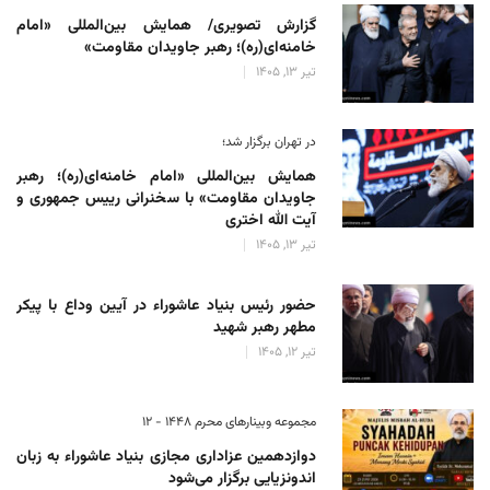
گزارش تصویری/ همایش بین‌المللی «امام
خامنه‌ای(ره)؛ رهبر جاویدان مقاومت»
تیر 13, 1405
در تهران برگزار شد؛
همایش بین‌المللی «امام خامنه‌ای(ره)؛ رهبر
جاویدان مقاومت» با سخنرانی رییس جمهوری و
آیت الله اختری
تیر 13, 1405
حضور رئیس‌ بنیاد عاشوراء در آیین وداع با پیکر
مطهر رهبر شهید
تیر 12, 1405
مجموعه وبینارهای محرم 1448 - 12
دوازدهمین عزاداری مجازی بنیاد عاشوراء به زبان
اندونزیایی برگزار می‌شود