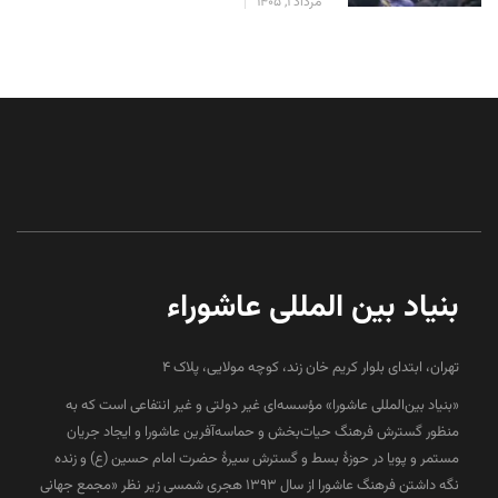
مرداد 1, 1405
بنیاد بین المللی عاشوراء
تهران، ابتدای بلوار کریم خان زند، کوچه مولایی، پلاک 4
«بنیاد بین‌المللی عاشورا» مؤسسه‌ای غیر دولتی و غیر انتفاعی است که به
منظور گسترش فرهنگ حیات‌بخش و حماسه‌آفرین عاشورا و ایجاد جریان
مستمر و پویا در حوزۀ بسط و گسترش سیرۀ حضرت امام حسین (ع) و زنده
نگه داشتن فرهنگ عاشورا از سال ۱۳۹۳ هجری شمسی زیر نظر «مجمع جهانی