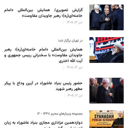
گزارش تصویری/ همایش بین‌المللی «امام
خامنه‌ای(ره)؛ رهبر جاویدان مقاومت»
تیر 13, 1405
در تهران برگزار شد؛
همایش بین‌المللی «امام خامنه‌ای(ره)؛ رهبر
جاویدان مقاومت» با سخنرانی رییس جمهوری و
آیت الله اختری
تیر 13, 1405
حضور رئیس‌ بنیاد عاشوراء در آیین وداع با پیکر
مطهر رهبر شهید
تیر 12, 1405
مجموعه وبینارهای محرم 1448 - 12
دوازدهمین عزاداری مجازی بنیاد عاشوراء به زبان