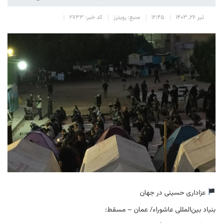
تیر 26, 1403
12:45
منبع: رویترز
کد خبر: 2733
عزاداری حسینی در جهان
بنیاد بین‌المللی عاشوراء/ عمان – مسقط: