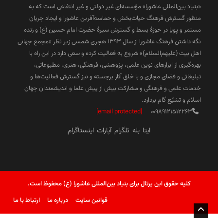
«بنیاد بین‌المللی عاشورا» مؤسسه‌ای غیر دولتی و غیر انتفاعی است که به
منظور گسترش فرهنگ حیات‌بخش و حماسه‌آفرین عاشورا و ایجاد جریان
مستمر و پویا در حوزۀ بسط و گسترش سیرۀ حضرت امام حسین (ع) و زنده
نگه داشتن فرهنگ عاشورا از سال ۱۳۹۳ هجری شمسی زیر نظر «مجمع جهانی
اهل بیت (علیهم‌السلام)» شروع به فعالیت کرده و سعی دارد در این راه با
بهره‌گیری از ابزارهای نوین علمی، پژوهشی، فرهنگی، هنری، مطبوعاتی،
تبلیغاتی و فضای مجازی و با خلق آثار برجسته و نیز گسترش فعالیت‌ها و
خدمات علمی و فرهنگی و مشارکت بیش از پیش علما و اندیشمندان جهان
اسلام و تشیّع گام بردارد.
[email protected]
00989121512263
ایتا
بله
تلگرام
آپارات
اینستاگرام
کلیه حقوق این پرتال برای بنیاد بین‌المللی عاشورا (ع) محفوظ است.
قوانین سایت
درباره ما
ارتباط با ما