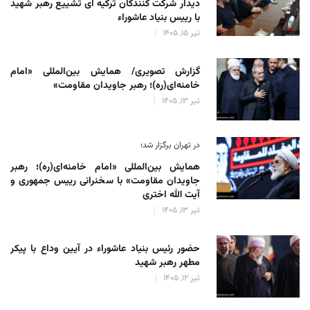
دیدار شرکت کنندگان ترکیه ای تشییع رهبر شهید
با رییس بنیاد عاشوراء
تیر 15, 1405
گزارش تصویری/ همایش بین‌المللی «امام
خامنه‌ای(ره)؛ رهبر جاویدان مقاومت»
تیر 13, 1405
در تهران برگزار شد؛
همایش بین‌المللی «امام خامنه‌ای(ره)؛ رهبر
جاویدان مقاومت» با سخنرانی رییس جمهوری و
آیت الله اختری
تیر 13, 1405
حضور رئیس‌ بنیاد عاشوراء در آیین وداع با پیکر
مطهر رهبر شهید
تیر 12, 1405