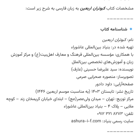
مشخصات کتاب
کبوتران اربعین
به زبان فارسی به شرح زیر است:
———————–
شناسنامه کتاب
نام:
کبوتران اربعین
تهیه شده در: بنیاد بین‌المللی عاشوراء
با همکاری: مؤسسه بین‌المللی فرهنگ و معارف اهل‌بیت(ع) و مرکز آموزش
زبان و آموزش‌های تخصصی بین‌الملل
نویسنده: سید علیرضا حسینی (عارف)
تصویرساز: منصوره صحرایی صرمی
صفحه‌آرایی: داود دادور
تاریخ نشر: تابستان ۱۴۰۳ (به مناسبت موسم اربعین ۱۴۴۶)
مرکز توزیع: تهران – میدان ولی‌عصر(عج) – ابتدای خیابان کریمخان زند – کوچه
ملایی – پلاک ۴ – بنیاد بین‌المللی عاشوراء
تلفن: ‏‪0912 321 8273‬‏
سایت رسمی بنیاد: ashura-i-f.com
———————–