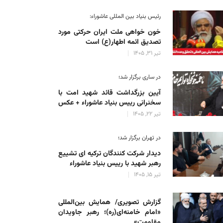
رئیس بنیاد بین المللی عاشوراء:
خون خواهی ملت ایران حرکتی مورد
تصدیق ائمه اطهار(ع) است
تیر 31, 1405
در ساری برگزار شد؛
آیین بزرگداشت قائد شهید امت با
سخنرانی رییس بنیاد عاشوراء + عکس
تیر 22, 1405
در تهران برگزار شد؛
دیدار شرکت کنندگان ترکیه ای تشییع
رهبر شهید با رییس بنیاد عاشوراء
تیر 15, 1405
گزارش تصویری/ همایش بین‌المللی
«امام خامنه‌ای(ره)؛ رهبر جاویدان
مقاومت»