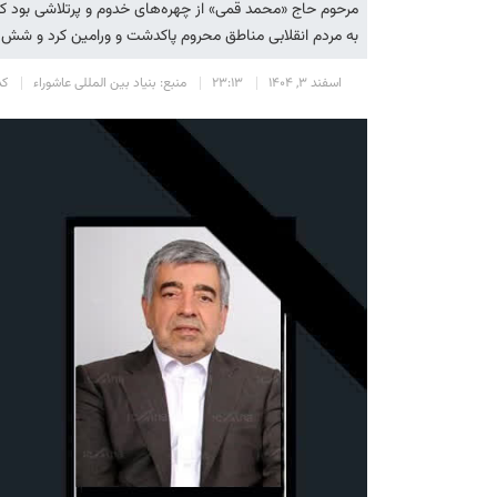
مرحوم حاج «محمد قمی» از چهره‌های خدوم و پرتلاشی بود 
به مردم انقلابی مناطق محروم پاکدشت و ورامین کرد و شش د
اسفند 3, 1404
23:13
منبع: بنیاد بین المللی عاشوراء
کد 