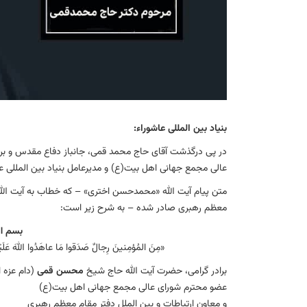
بنیاد بین المللی عاشوراء:
در پی درگذشت آقای حاج محمد قمی، جانباز دفاع مقدس و بر
عالی مجمع جهانی اهل بیت(ع) و مدیرعامل بنیاد بین المللی عا
متن پیام آیت الله «محمدحسن اختری» – که خطاب به آیت الله
معظم رهبری صادر شده – به شرح زیر است:
بسم ال
«مِنَ المُؤمِنينَ رِجالٌ صَدَقوا مَا عاهَدُوا اللهَ عَلَيْهِ فَ
برادر گرامی، حضرت آیت الله حاج شیخ
محسن قمی
(دام عزه ا
عضو محترم شورای عالی مجمع جهانی اهل بیت(ع)
و معاون ارتباطات و بین الملل دفتر مقام معظم رهبری