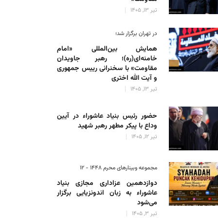
تیر 13, 1405
در تهران برگزار شد؛
همایش بین‌المللی «امام
خامنه‌ای(ره)؛ رهبر جاویدان
مقاومت» با سخنرانی رییس جمهوری
و آیت الله اختری
تیر 13, 1405
حضور رئیس‌ بنیاد عاشوراء در آیین
وداع با پیکر مطهر رهبر شهید
تیر 12, 1405
مجموعه وبینارهای محرم 1448 - 12
دوازدهمین عزاداری مجازی بنیاد
عاشوراء به زبان اندونزیایی برگزار
می‌شود
تیر 3, 1405