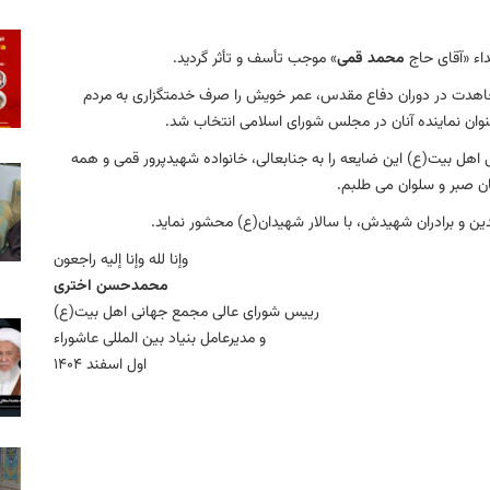
اء «آقای حاج
محمد قمی
» موجب تأسف و تأثر گردید.
مجاهدت در دوران دفاع مقدس، عمر خویش را صرف خدمتگزاری به مردم
وان نماینده آنان در مجلس شورای اسلامی انتخاب شد.
 اهل بیت(ع) این ضایعه را به جنابعالی، خانواده شهیدپرور قمی و همه
گان صبر و سلوان می طلبم.
الدین و برادران شهیدش، با سالار شهیدان(ع) محشور نماید.
وإنا لله وإنا إلیه راجعون
محمدحسن اختری
رییس شورای عالی مجمع جهانی اهل بیت(ع)
و مدیرعامل بنیاد بین المللی عاشوراء
اول اسفند 1404