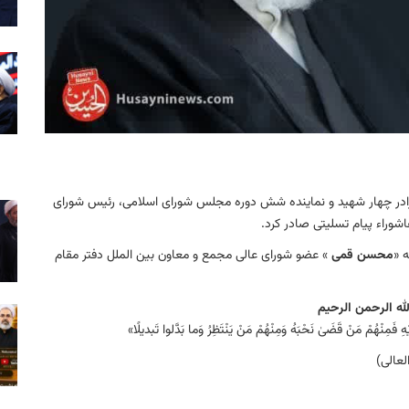
ادر چهار شهید و نماینده شش دوره مجلس شورای اسلامی، رئیس شورای
شوراء پیام تسلیتی صادر کرد.
 «
محسن قمی
» عضو شورای عالی مجمع و معاون بین الملل دفتر مقام
له الرحمن الرحیم
مِنْهُمْ مَنْ قَضَىٰ نَحْبَهُ وَمِنْهُمْ مَنْ يَنْتَظِرُ وَما بَدَّلوا تَبديلًا»
لعالی)