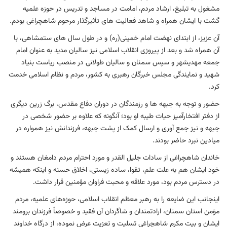
مشغول به تبلیغ، ارشاد مردم، امامت در مساجد و تدریس در حوزه علمیه
گشت با ایشان همراه و شاهد فعالیت های تأثیرگذار مرحوم شاهچراغی بودم.
آن عزیز، از ابتدای نهضت امام خمینی(ره) و در طول سال های ستمشاهی، با
آن همراه شد و بعد از پیروزی انقلاب اسلامی نیز سالیان مدید به عنوان امام
جمعه مهدیشهر و سپس سمنان و سالیان طولانی در منصب ریاست بنیاد
شهید و نمایندگی مجلس خبرگان رهبری به کشور، مردم و نظام اسلامی خدمت
کرد.
حضور و توجه به جبهه ها و رزمندگان در دوران دفاع مقدس، برگ زرین دیگری
از دفتر افتخارآمیز حیات طیبه او بود؛ آنگونه که علاوه بر حضور شخصی در
جبهه و نیز جمع آوری و ارسال کمک از پشت جبهه، فرزندانش نیز همواره در
میادین نبرد حاضر بودند.
خاندان شاهچراغی از سادات جلیل القدر و مورد احترام مردم دامغان هستند و
خود ایشان هم به علت علم، تقوا، ساده زیستی، اخلاق حسنه و اینکه همیشه
در دسترس مردم بود، مورد علاقه و محبت فراوان مؤمنین قرار داشت.
اینجانب این ضایعه را به رهبر معظم انقلاب اسلامی، حوزه‌های علمیه، مردم
مؤمن استان سمنان، ارادتمندان و شاگردان آن فقید و خصوصاً فرزندان برومند
ایشان و بیت مکرم شاهچراغی تسلیت و تعزیت عرض نموده، از درگاه خداوند