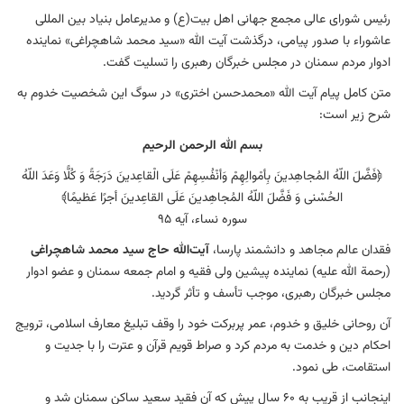
رئیس شورای عالی مجمع جهانی اهل بیت(ع) و مدیرعامل بنیاد بین المللی
عاشوراء با صدور پیامی، درگذشت آیت الله «سید محمد شاهچراغی» نماینده
ادوار مردم سمنان در مجلس خبرگان رهبری را تسلیت گفت.
متن کامل پیام آیت الله «محمدحسن اختری» در سوگ این شخصیت خدوم به
شرح زیر است:
بسم الله الرحمن الرحیم
﴿فَضَّلَ اللّهُ المُجاهِدينَ بِأمْوالِهِمْ وَأنْفُسِهِمْ عَلَى الْقاعِدينَ دَرَجَةً وَ كُلًّا وَعَدَ اللّهُ
الحُسْنى وَ فَضَّلَ اللّهُ المُجاهِدينَ عَلَى القاعِدينَ أجرًا عَظيمًا﴾
سوره نساء، آیه 95
فقدان عالم مجاهد و دانشمند پارسا،
آیت‌الله حاج سید محمد شاهچراغی
(رحمة الله علیه) نماینده پیشین ولی فقیه و امام جمعه سمنان و عضو ادوار
مجلس خبرگان رهبری، موجب تأسف و تأثر گردید.
آن روحانی خلیق و خدوم، عمر پربرکت خود را وقف تبلیغ معارف اسلامی، ترویج
احکام دین و خدمت به مردم کرد و صراط قویم قرآن و عترت را با جدیت و
استقامت، طی نمود.
اینجانب از قریب به ۶۰ سال پیش که آن فقید سعید ساکن سمنان شد و