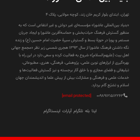
تهران، ابتدای بلوار کریم خان زند، کوچه مولایی، پلاک 4
«بنیاد بین‌المللی عاشورا» مؤسسه‌ای غیر دولتی و غیر انتفاعی است که به
منظور گسترش فرهنگ حیات‌بخش و حماسه‌آفرین عاشورا و ایجاد جریان
مستمر و پویا در حوزۀ بسط و گسترش سیرۀ حضرت امام حسین (ع) و زنده
نگه داشتن فرهنگ عاشورا از سال ۱۳۹۳ هجری شمسی زیر نظر «مجمع جهانی
اهل بیت (علیهم‌السلام)» شروع به فعالیت کرده و سعی دارد در این راه با
بهره‌گیری از ابزارهای نوین علمی، پژوهشی، فرهنگی، هنری، مطبوعاتی،
تبلیغاتی و فضای مجازی و با خلق آثار برجسته و نیز گسترش فعالیت‌ها و
خدمات علمی و فرهنگی و مشارکت بیش از پیش علما و اندیشمندان جهان
اسلام و تشیّع گام بردارد.
[email protected]
00989121512263
ایتا
بله
تلگرام
آپارات
اینستاگرام