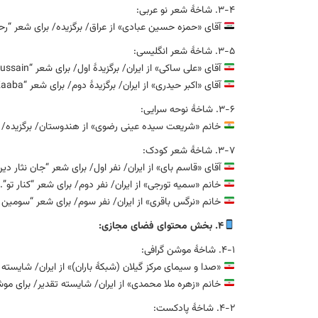
۳-۴. شاخهٔ شعر نو عربی:
آقای «حمزه حسین عبادی» از عراق/ برگزیده/ برای شعر “رح
۳-۵. شاخهٔ شعر انگلیسی:
آقای «علی ساکی» از ایران/ برگزیدهٔ اول/ برای شعر “Oh, Hussain”.
آقای «اکبر حیدری» از ایران/ برگزیدهٔ دوم/ برای شعر “He left Hajj to build another Kaaba”.
۳-۶. شاخهٔ نوحه سرایی:
خانم «شریعت سیده عینی رضوی» از هندوستان/ برگزیده/ برا
۳-۷. شاخهٔ شعر کودک:
آقای «قاسم بای» از ایران/ نفر اول/ برای شعر “جان نثار دین
خانم «سمیه تورجی» از ایران/ نفر دوم/ برای شعر “کنار تو”.
خانم «نرگس باقری» از ایران/ نفر سوم/ برای شعر “سومین 
۴. بخش محتوای فضای مجازی:
۴-۱. شاخهٔ موشن گرافی:
«صدا و سیمای مرکز گیلان (شبکهٔ باران)» از ایران/ شایست
خانم «زهره ملا محمدی» از ایران/ شایسته تقدیر/ برای موشن ‏
۴-۲. شاخهٔ پادکست: