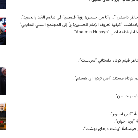
اطر داستانِ “.. وأنا من حسين؛ رؤية قصصية في تناغم الجَد والحفيد”.
یادداشت “کيفية تعريف الإمام الحسين(ع) إلى المجتمع السني المغربي”
ِ “Ana min Husayn”.
اطر فیلم کوتاه داستانیِ “سردست”.
یلم کوتاه مستند “اهل ترکیه ‏ای هستم”.
لام بر حسین”.
هٔ “کمی آنسوتر”.
ٔ “بچه خوان”.
طر فیلمنامهٔ “پشت درهای بهشت”.