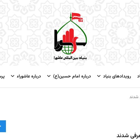
د
رویدادهای بنیاد
درباره امام حسین(ع)
درباره عاشوراء
پر
 شدند
ج
عرفی شدند