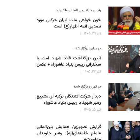
رئیس بنیاد بین المللی عاشوراء:
خون خواهی ملت ایران حرکتی مورد
تصدیق ائمه اطهار(ع) است
تیر 31, 1405
در ساری برگزار شد؛
آیین بزرگداشت قائد شهید امت با
سخنرانی رییس بنیاد عاشوراء + عکس
تیر 22, 1405
در تهران برگزار شد؛
دیدار شرکت کنندگان ترکیه ای تشییع
رهبر شهید با رییس بنیاد عاشوراء
تیر 15, 1405
گزارش تصویری/ همایش بین‌المللی
«امام خامنه‌ای(ره)؛ رهبر جاویدان
مقاومت»