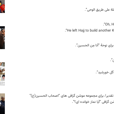
لة علی طریق الوحی”.
ی نوحهٔ “أنا مِن الحسین”.
”.
گل خورشید”.
ه تقدیر/ برای مجموعه موشن‏ گرافی ‏های “اصحاب الحسین(ع)”
گرافی “آیا نماز خوانده‏ ای؟”.