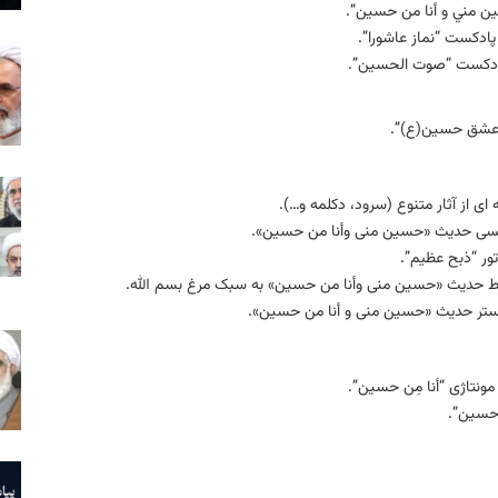
ین مني و أنا من حسین”.
پادکست “نماز عاشورا”.
پادکست “صوت الحسین”.
 “عشق حسین(ع)”.
 ای از آثار متنوع (سرود، دکلمه و…).
نویسی حدیث «حسین منی وأنا من حسین».
تور “ذبح عظیم”.
ی خط حدیث «حسین منی وأنا من حسین» به سبک مرغ بسم الله.
پوستر حدیث «حسین منی و أنا من حسین».
نتاژی “أنا مِن حسین”.
 حسین”.