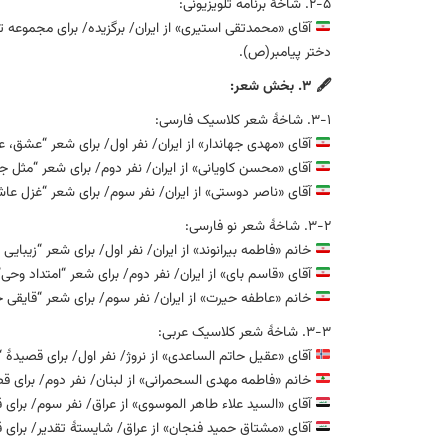
۲-۵. شاخهٔ برنامه تلویزیونی:
آقای «محمدتقی استیری» از ایران/ برگزیده/ برای مجموعه ت
دختر پیامبر(ص).
🖋 ۳. بخش شعر:
۳-۱. شاخهٔ شعر کلاسیک فارسی:
آقای «مهدی جهاندار» از ایران/ نفر اول/ برای شعر “عشق،
آقای «محسن کاویانی» از ایران/ نفر دوم/ برای شعر “مثل ج
آقای «ناصر دوستی» از ایران/ نفر سوم/ برای شعر “غزل عاش
۳-۲. شاخهٔ شعر نو فارسی:
خانم «فاطمه بیرانوند» از ایران/ نفر اول/ برای شعر “زیبایی
آقای «قاسم بای» از ایران/ نفر دوم/ برای شعر “امتداد وحی”
خانم «عاطفه حیرت» از ایران/ نفر سوم/ برای شعر “قایقی
۳-۳. شاخهٔ شعر کلاسیک عربی:
آقای «عقیل حاتم الساعدی» از نروژ/ نفر اول/ برای قصیدهٔ
خانم «فاطمه مهدی السحمرانی» از لبنان/ نفر دوم/ برای قصی
آقای «السید علاء طاهر الموسوی» از عراق/ نفر سوم/ برای ق
آقای «مشتاق حمید فنجان» از عراق/ شایستهٔ تقدیر/ برای قصی