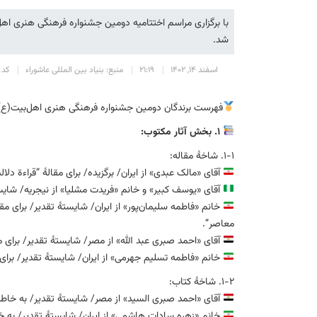
با برگزاری مراسم اختتامیه دومین جشنواره فرهنگی هنری اهل‌
شد.
اسفند 14, 1402
21:19
منبع: بنیاد بین المللی عاشوراء
کد خ
فهرست برندگان دومین جشنواره فرهنگی هنری اهل‌بیت(ع) –
۱. بخش آثار مکتوب:
۱-۱. شاخهٔ مقاله:
آقای «مالک عبدی» از ایران/ برگزیده/ برای مقالهٔ “قراءة دلالی
آقای «یوسف کبیر» و خانم «فریدت مشلیا» از نیجریه/ شایستهٔ تقدیر/ بر
خانم «فاطمه سلیمان‌پور» از ایران/ شایستهٔ تقدیر/ برای مق
معاصر”.
آقای «احمد صبری عبد الله» از مصر/ شایستهٔ تقدیر/ برای 
خانم «فاطمه تسلیم جهرمی» از ایران/ شایستهٔ تقدیر/ برای
۱-۲. شاخهٔ کتاب:
آقای «احمد صبری السید» از مصر/ شایستهٔ تقدیر/ به خاطر ک
خانم «زهره سادات هاشمی» از ایران/ شایستهٔ تقدیر/ به خاط