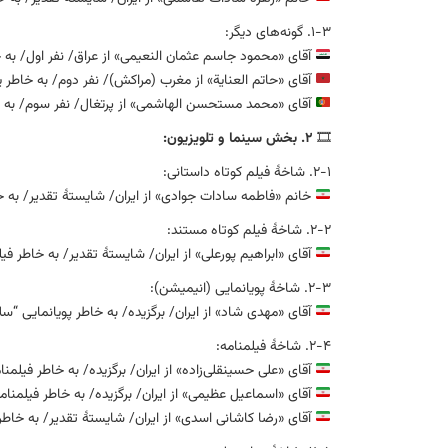
۱-۳. گونه‌های دیگر:
آقای «محمود جاسم عثمان النعیمی» از عراق/ نفر اول/ به خ
آقای «حاتم العنایة» از مغرب (مراکش)/ نفر دوم/ به خاطر 
آقای «محمد مستحسن الهاشمی» از پرتغال/ نفر سوم/ به خاطر قطعه ادبی
🎞
۲. بخش سینما و تلویزیون:
۲-۱. شاخهٔ فیلم کوتاه داستانی:
خانم «فاطمه سادات جوادی» از ایران/ شایستهٔ تقدیر/ به خ
۲-۲. شاخهٔ فیلم کوتاه مستند:
آقای «ابراهیم پورعلی» از ایران/ شایستهٔ تقدیر/ به خاطر ف
۲-۳. شاخهٔ پویانمایی (انیمیشن):
آقای «مهدی شاد» از ایران/ برگزیده/ به خاطر پویانمایی “س
۲-۴. شاخهٔ فیلمنامه:
آقای «علی حسینقلی‌زاده» از ایران/ برگزیده/ به خاطر فیلمنام
آقای «اسماعیل عظیمی» از ایران/ برگزیده/ به خاطر فیلمنامه
آقای «رضا کاشانی اسدی» از ایران/ شایستهٔ تقدیر/ به خا