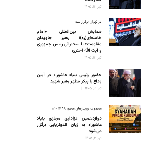
تیر 13, 1405
در تهران برگزار شد؛
همایش بین‌المللی «امام
خامنه‌ای(ره)؛ رهبر جاویدان
مقاومت» با سخنرانی رییس جمهوری
و آیت الله اختری
تیر 13, 1405
حضور رئیس‌ بنیاد عاشوراء در آیین
وداع با پیکر مطهر رهبر شهید
تیر 12, 1405
مجموعه وبینارهای محرم 1448 - 12
دوازدهمین عزاداری مجازی بنیاد
عاشوراء به زبان اندونزیایی برگزار
می‌شود
تیر 3, 1405