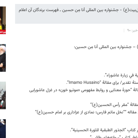
بیت(ع) - جشنواره بین المللی أنا مِن حسین ـ فهرست برندگان آن اعلام
بر: 90
 جشنواره بین المللی أنا مِن حسین:
ة في زیارة عاشوراء”.
ای مقالهٔ “Imamo Husaino”.
الهٔ “حوزۀ معنایی و روابط مفهومی «موتیو خون» در غزل عاشورایی
مقالهٔ “مقر رأس الحسین(ع)”
 مقاله “”نخل ماتم فارس؛ نمادی از عزاداری بر امام حسین(ع)”
تابِ “الجذور الطبقیة للثورة الحسینیة”.
ر کتابِ “پروانه‌های طلایی”.