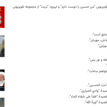
لویزیونی “من حسین را دوست دارم” و اپیزود “تربت” از مجموعه تلویزیونی
 عشق است”.
دّش، مهربان”.
ورایی”.
 طه و نور یس”.
.
 خواهم ساخت”.
 “حبّ الحسین”.
دهٔ “وادي الحیاری”.
صیدهٔ “ظمأ علی شفاه الماء”.
دهٔ “ثورةُ الله”.