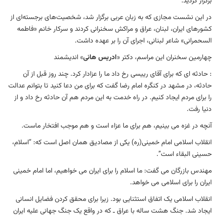
برگزار گردید.
در این نشست مجازی که به زبان عربی برگزار شد، شخصیت‌های برجسته‌ای از
کشورهای ایران، لبنان، عراق و مراکش سخنرانی کردند و سرکار خانم «فاطمه
السحمرانی» شاعر لبنانی، اجرای آن را بر عهده داشت.
چهارمین سخنران این مراسم، دکتر «
ادریس هانی
» اندیشمند
: حادثه ای که برای آقای رییسی رخ داد ما را عزادار کرد. چند روز قبل از آن
حادثه، در مشهد در کنگره امام رضا گفت که برای من دعا کنید تا بتوانم عدالت
را برای مردم ایجاد کنیم. در راه خدمت به این مردم هم آن حادثه رخ داد و از
دنیا رفت.
آنچه در غزه می بینیم، هم برای ما عزاء است و هم موجب افتخار ماست.
انقلاب اسلامی امام خمینی(ره) یکی از مصادیق همان اصل است که: “اسلام،
حسینی البقاء است”.
مهندس بازرگان می گفت: ما اسلام را برای ایران می خواهیم، اما امام خمینی
ایران را برای اسلامی می خواهد.
انقلاب اسلامی یک اتفاق استثنایی بود. زیرا برای محقق کردن فضایل انسانی
ایجاد شد. جنگ هشت ساله با عراق ـ که در واقع یک جنگ جهانی علیه ایران