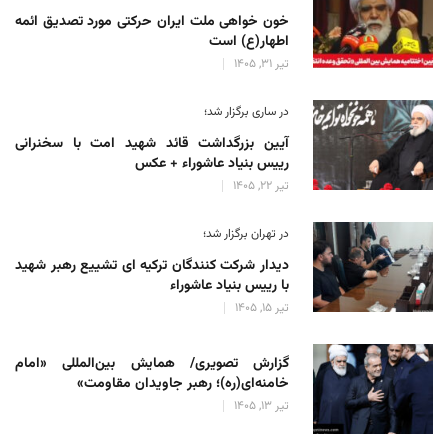
خون خواهی ملت ایران حرکتی مورد تصدیق ائمه
اطهار(ع) است
تیر 31, 1405
در ساری برگزار شد؛
آیین بزرگداشت قائد شهید امت با سخنرانی
رییس بنیاد عاشوراء + عکس
تیر 22, 1405
در تهران برگزار شد؛
دیدار شرکت کنندگان ترکیه ای تشییع رهبر شهید
با رییس بنیاد عاشوراء
تیر 15, 1405
گزارش تصویری/ همایش بین‌المللی «امام
خامنه‌ای(ره)؛ رهبر جاویدان مقاومت»
تیر 13, 1405