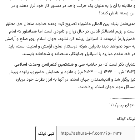
و مقابله با آن را به عنوان یک حرکت واحد در دستور کار خود قرار دهند و در
این زمینه تلاش کنند؟
مدیرعامل بنیاد بین المللی عاشوراء تصریح کرد: وعده خداوند متعال حق مطلق
است و رژیم اشغالگر قدس در حال زوال و نابودی است اما همانطور که امام
خمینی(ره) فرمودند تا اسرائیل ریشه کن نشود، جهان اسلام روی صلح و آرامش
به خود نخواهد دید؛ بنابراین هرکه دوستدار صلح، آرامش و امنیت است، باید
در خط مقدم مبارزه با اسرائیل جنایتکار، متحدانه و شجاعانه بایستد.
شایان ذکر است که در حاشیه
سی و هشتمین کنفرانس وحدت اسلامی
(1403 ش. – 1446 ق. – 2024 م.) و علاوه بر همایش حضوری، پانزده وبینار
نیز برگزار شد و اندیشمندان جهان اسلام در آنها به ابراز نظرات خود درباره
مسائل مهم جهان اسلام پرداختند.
……………………..
انتهای پیام/ 101
لینک کوتاه
کپی لینک