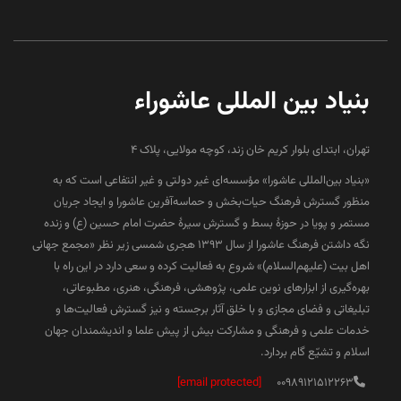
بنیاد بین المللی عاشوراء
تهران، ابتدای بلوار کریم خان زند، کوچه مولایی، پلاک 4
«بنیاد بین‌المللی عاشورا» مؤسسه‌ای غیر دولتی و غیر انتفاعی است که به
منظور گسترش فرهنگ حیات‌بخش و حماسه‌آفرین عاشورا و ایجاد جریان
مستمر و پویا در حوزۀ بسط و گسترش سیرۀ حضرت امام حسین (ع) و زنده
نگه داشتن فرهنگ عاشورا از سال ۱۳۹۳ هجری شمسی زیر نظر «مجمع جهانی
اهل بیت (علیهم‌السلام)» شروع به فعالیت کرده و سعی دارد در این راه با
بهره‌گیری از ابزارهای نوین علمی، پژوهشی، فرهنگی، هنری، مطبوعاتی،
تبلیغاتی و فضای مجازی و با خلق آثار برجسته و نیز گسترش فعالیت‌ها و
خدمات علمی و فرهنگی و مشارکت بیش از پیش علما و اندیشمندان جهان
اسلام و تشیّع گام بردارد.
[email protected]
00989121512263