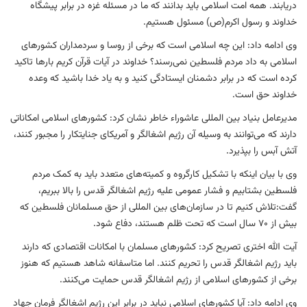
دریابند. همه امت اسلامی باید بدانند که ما در مسئله غزه در برابر پیشگاه
خداوند و رسول اکرم(ص) مسئول هستیم.
وی ادامه داد: این چه اسلامی است که برخی از روسا و سردمداران کشورهای
اسلامی به داد مردم فلسطین نمی‌رسند؟ خداوند در آیات قرآن کریم بارها تاکید
کرده است که در برابر دشمنان ایستادگی کنید و به یاد خدا باشید که وعده
خداوند حق است.
مدیرعامل بنیاد بین المللی عاشوراء خاطر نشان کرد: کشورهای اسلامی امکاناتی
دارند که می‌توانند به وسیله آن رژیم اشغالگر و آمریکای جنایتکار را مجبور کنند،
آتش آبس را بپذیرد.
وی با بیان اینکه با تشکیل کارگروه و کمیته‌های متعدد باید به کمک مردم
فلسطین بشتابیم و فشار عمومی علیه رژیم اشغالگر قدس را بالا ببریم،
گفت:تلاش کنیم تا در سازمان‌های بین المللی از حق مسلمانان فلسطین که
بیش از 70 سال است که تحت ظلم هستند، دفاع شود.
آیت الله اختری تصریح کرد: کشورهای مسلمان با امکانات اقتصادی که دارند
باید رژیم اشغالگر قدس را تحریم کنند. اما متاسفانه شاهد هستیم که هنوز
برخی از کشورهای اسلامی از رژیم اشغالگر قدس حمایت می‌کنند.
وی ادامه داد: آیا کشورهای اسلامی نباید در برابر این رژیم اشغالگر فرمان جهاد