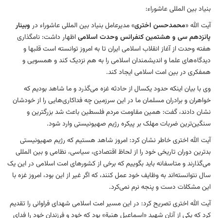
بنیاد بین المللی عاشوراء:
آیت الله «
محمدحسن اختری
» مدیرعامل بنیاد بین المللی عاشوراء در
وبینار
پانزدهم سی و هشتمین کنفرانس وحدت اسلامی
اظهار داشت: نامگذاری
هفته وحدت از آغاز انقلاب اسلامی ایران تا به امروز توانسته است قلبها و
دیدگاه‌های علما و اندیشمندان اسلامی را به هم نزدیک کند و همسویی و
همفکری در بین امت اسلامی ایجاد کند.
وی با بیان اینکه حدود یکسال از حادثه غزه می‌گذرد و ما شاهد بودیم که
خواهران و برادران مسلمان ما در این سرزمین چه فداکاری‌هایی را از خودشان
نشان دادند، گفت: همین مقاومت مردم فلسطین باعث شد بزرگترین و
سنگین‌ترین ضربات مهلک بر پیکره رژیم صهیونیستی وارد شود.
آیت الله اختری خاطر نشان کرد: امروز شاهد هستیم که رژیم صهیونیستی
بدترین دوران تاریخی خود را از لحاظ اقتصادی، سیاسی، نظامی و بین المللی
می‌گذارند و متاسفانه باید بگوییم که برخی از کشورهای امت اسلامی در این یک
سال نتوانسته‌اند به وظایف خود عمل کنند، که اگر غیر از این بود، امروز غزه با
این مشکلات دست و پنجه نرم نمی‌کرد.
آیت الله اختری تصریح کرد: در این مسیر امت اسلامی شهدای فراوانی را تقدیم
کرد که یکی از آنان شهید «اسماعیل هنیة» بود که خود و فرزندان خود را فدای