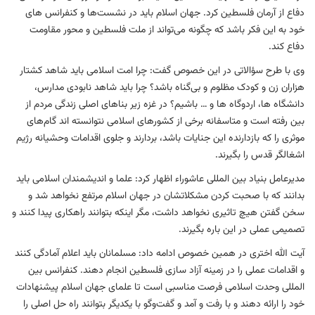
دفاع از آرمان فلسطین کرد. جهان اسلام باید در نشست‌ها و کنفرانس های
خود به این فکر باشد که چگونه می‌تواند از ملت فلسطین و محور مقاومت
دفاع کند.
وی با طرح سؤالاتی در این خصوص گفت: چرا امت اسلامی باید شاهد کشتار
هزاران زن و کودک مظلوم و بی‌گناه باشد؟ چرا باید شاهد نابودی مدارس،
دانشگاه ها، اردوگاه ها و … باشیم؟ در غزه زیر بناهای اصلی زندگی مردم از
بین رفته است و متاسفانه برخی از کشورهای اسلامی نتوانسته ‎اند گام‌های
موثری را که بازدارنده این جنایات باشد، بردارند و جلوی اقدامات وحشیانه رژیم
اشغالگر قدس را بگیرند.
مدیرعامل بنیاد بین المللی عاشوراء اظهار کرد: علما و اندیشمندان اسلامی باید
بدانند که با صحبت کردن مشکلاتشان در جهان اسلام مرتفع نخواهد شد و
سخن گفتن هیچ تاثیری نخواهد داشت، مگر اینکه بتوانند راهکاری پیدا کنند و
تصمیمی عملی در این باره بگیرند.
آیت الله اختری در همین خصوص ادامه داد: مسلمانان باید اعلام آمادگی کنند
و اقدامات عملی را در زمینه آزاد سازی فلسطین انجام دهند. کنفرانس بین
المللی وحدت اسلامی فرصت مناسبی است تا علمای جهان اسلام پیشنهادات
خود را ارائه دهند و با رفت‌ و آمد و گفت‌وگو با یکدیگر بتوانند راه حل اصلی را