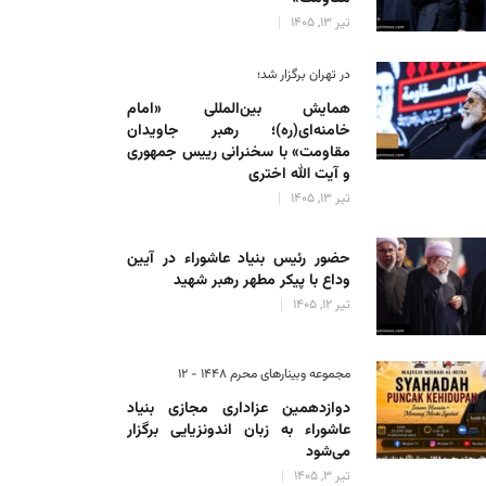
تیر 13, 1405
در تهران برگزار شد؛
همایش بین‌المللی «امام
خامنه‌ای(ره)؛ رهبر جاویدان
مقاومت» با سخنرانی رییس جمهوری
و آیت الله اختری
تیر 13, 1405
حضور رئیس‌ بنیاد عاشوراء در آیین
وداع با پیکر مطهر رهبر شهید
تیر 12, 1405
مجموعه وبینارهای محرم 1448 - 12
دوازدهمین عزاداری مجازی بنیاد
عاشوراء به زبان اندونزیایی برگزار
می‌شود
تیر 3, 1405