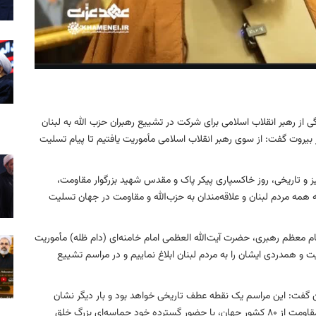
از رهبر انقلاب اسلامی برای شرکت در تشییع رهبران حزب الله به لبنان
 بیروت گفت: از سوی رهبر انقلاب اسلامی مأموریت یافتیم تا پیام تسلیت
گیز و تاریخی، روز خاکسپاری پیکر پاک و مقدس شهید بزرگوار مقاومت،
مه مردم لبنان و علاقه‌مندان به حزب‌الله و مقاومت در جهان تسلیت
مقام معظم رهبری، حضرت آیت‌الله العظمی امام خامنه‌ای (دام‌ ظله) مأموریت
ت و همدردی ایشان را به مردم لبنان ابلاغ نماییم و در مراسم تشییع
ن گفت: این مراسم یک نقطه عطف تاریخی خواهد بود و بار دیگر نشان
می‌دهد که مردم لبنان و علاقه‌مندان به سید حسن نصرالله و مقاومت از ۸۰ کشور جهان، با حضور گسترده خود حماسه‌ای بزرگ خلق