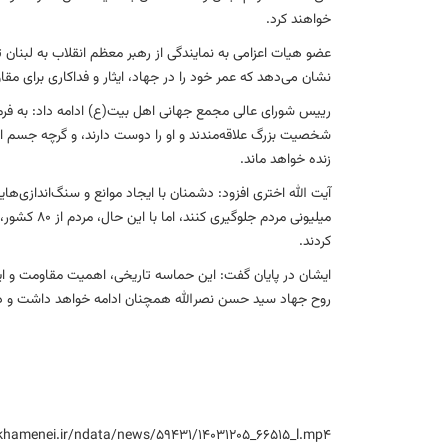
خواهند کرد.
عضو هیات اعزامی به نمایندگی از رهبر معظم انقلاب به لبنان 
نشان می‌دهد که عمر خود را در جهاد، ایثار و فداکاری برای مقا
رییس شورای عالی مجمع جهانی اهل بیت(ع) ادامه داد: به فرم
شخصیت بزرگ علاقه‌مندند و او را دوست دارند، و گرچه جسم ا
زنده خواهد ماند.
آیت الله اختری افزود: دشمنان با ایجاد موانع و سنگ‌اندازی‌ها
میلیونی مرد
کردند.
ایشان در پایان گفت: این حماسه تاریخی، اهمیت مقاومت و ایست
روح جهاد سید حسن نصرالله همچنان ادامه خواهد داشت و د
.khamenei.ir/ndata/news/59431/14031205_66515_l.mp4