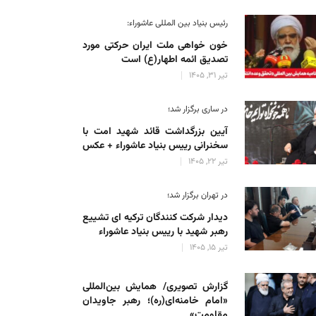
رئیس بنیاد بین المللی عاشوراء:
خون خواهی ملت ایران حرکتی مورد
تصدیق ائمه اطهار(ع) است
تیر 31, 1405
در ساری برگزار شد؛
آیین بزرگداشت قائد شهید امت با
سخنرانی رییس بنیاد عاشوراء + عکس
تیر 22, 1405
در تهران برگزار شد؛
دیدار شرکت کنندگان ترکیه ای تشییع
رهبر شهید با رییس بنیاد عاشوراء
تیر 15, 1405
گزارش تصویری/ همایش بین‌المللی
«امام خامنه‌ای(ره)؛ رهبر جاویدان
مقاومت»