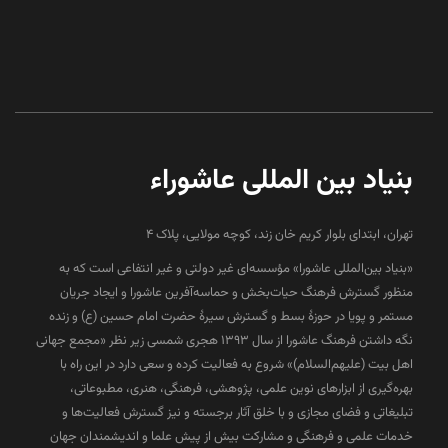
بنیاد بین المللی عاشوراء
تهران، ابتدای بلوار کریم خان زند، کوچه مولایی، پلاک 4
«بنیاد بین‌المللی عاشورا» مؤسسه‌ای غیر دولتی و غیر انتفاعی است که به
منظور گسترش فرهنگ حیات‌بخش و حماسه‌آفرین عاشورا و ایجاد جریان
مستمر و پویا در حوزۀ بسط و گسترش سیرۀ حضرت امام حسین (ع) و زنده
نگه داشتن فرهنگ عاشورا از سال ۱۳۹۳ هجری شمسی زیر نظر «مجمع جهانی
اهل بیت (علیهم‌السلام)» شروع به فعالیت کرده و سعی دارد در این راه با
بهره‌گیری از ابزارهای نوین علمی، پژوهشی، فرهنگی، هنری، مطبوعاتی،
تبلیغاتی و فضای مجازی و با خلق آثار برجسته و نیز گسترش فعالیت‌ها و
خدمات علمی و فرهنگی و مشارکت بیش از پیش علما و اندیشمندان جهان