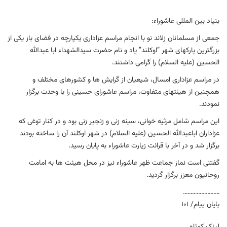
بنیاد بین المللی عاشوراء:
جمعی از مسلمانان زلاند نو با انجام مراسم عزاداری یکپارچه در فضای باز يکی از
بزرگترين پارکهای شهر “اوکلند” ياد و نام حضرت سيدالشهداء ابا عبدالله
الحسين (عليه السلام) را گرامی داشتند.
در مراسم عزاداری امسال، شيعيان از گرايش ها و کشورهای مختلف و
همچنين از هيئتهای متفاوت، مراسم عاشورای حسينی را با وحدت برگزار
نمودند.
اين مراسم شامل مرثیه خوانی، سينه زنی و زنجير زنی بود و در کنار توغی که
عزاداران اباعبدالله الحسين (عليه السلام) در شهر اوکلند آن را ساخته بودند
برگزار شد و در آخر با قرائت زيارت عاشوراء به پايان رسيد.
گفتنی است نماز جماعت ظهر عاشوراء نيز در محل هيئت ها به امامت
روحانیون معزز برگزار گرديد.
……………………
پایان پیام/ 101
لینک کوتاه