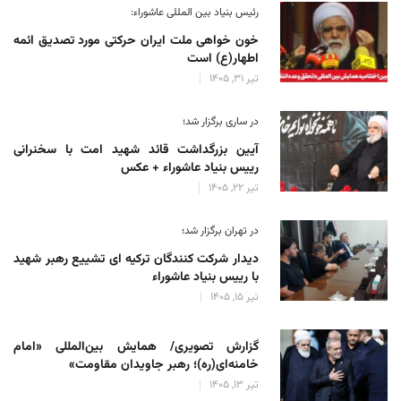
رئیس بنیاد بین المللی عاشوراء:
خون خواهی ملت ایران حرکتی مورد تصدیق ائمه
اطهار(ع) است
تیر 31, 1405
در ساری برگزار شد؛
آیین بزرگداشت قائد شهید امت با سخنرانی
رییس بنیاد عاشوراء + عکس
تیر 22, 1405
در تهران برگزار شد؛
دیدار شرکت کنندگان ترکیه ای تشییع رهبر شهید
با رییس بنیاد عاشوراء
تیر 15, 1405
گزارش تصویری/ همایش بین‌المللی «امام
خامنه‌ای(ره)؛ رهبر جاویدان مقاومت»
تیر 13, 1405