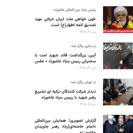
رئیس بنیاد بین المللی عاشوراء:
خون خواهی ملت ایران حرکتی مورد
تصدیق ائمه اطهار(ع) است
تیر 31, 1405
در ساری برگزار شد؛
آیین بزرگداشت قائد شهید امت با
سخنرانی رییس بنیاد عاشوراء + عکس
تیر 22, 1405
در تهران برگزار شد؛
دیدار شرکت کنندگان ترکیه ای تشییع
رهبر شهید با رییس بنیاد عاشوراء
تیر 15, 1405
گزارش تصویری/ همایش بین‌المللی
«امام خامنه‌ای(ره)؛ رهبر جاویدان
مقاومت»