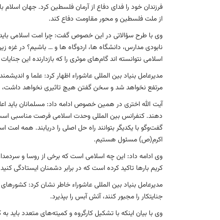
فرزندان خود را فدای دفاع از آرمان فلسطین کرد. جهان اسلام ب
از ملت فلسطین و محور مقاومت دفاع کند.
وی با طرح سؤالاتی در این خصوص گفت: چرا امت اسلامی باید ش
نابودی مدارس، دانشگاه ها، اردوگاه ها و … باشیم؟ در غزه زی
اسلامی نتوانسته ‎اند گام‌های موثری را که بازدارنده این جنایات باشد، بردارند و جلوی اقدامات وحشیانه رژیم اشغالگر قدس را بگیرند.
مدیرعامل بنیاد بین المللی عاشوراء اظهار کرد: علما و اندیشم
مرتفع نخواهد شد و سخن گفتن هیچ تاثیری نخواهد داشت، مگر ای
آیت الله اختری در همین خصوص ادامه داد: مسلمانان باید اعلا
دهند. کنفرانس بین المللی وحدت اسلامی فرصت مناسبی است تا 
گفت‌وگو با یکدیگر بتوانند راه حل اصلی را دریابند. همه امت اس
اکرم(ص) مسئول هستیم.
وی ادامه داد: این چه اسلامی است که برخی از روسا و سردمدا
کریم بارها تاکید کرده است که در برابر دشمنان ایستادگی کنید
مدیرعامل بنیاد بین المللی عاشوراء خاطر نشان کرد: کشورهای اس
جنایتکار را مجبور کنند، آتش آبس را بپذیرد.
وی با بیان اینکه با تشکیل کارگروه و کمیته‌های متعدد باید 