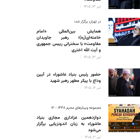
تیر 13, 1405
در تهران برگزار شد؛
همایش بین‌المللی «امام
خامنه‌ای(ره)؛ رهبر جاویدان
مقاومت» با سخنرانی رییس جمهوری
و آیت الله اختری
تیر 13, 1405
حضور رئیس‌ بنیاد عاشوراء در آیین
وداع با پیکر مطهر رهبر شهید
تیر 12, 1405
مجموعه وبینارهای محرم 1448 - 12
دوازدهمین عزاداری مجازی بنیاد
عاشوراء به زبان اندونزیایی برگزار
می‌شود
تیر 3, 1405