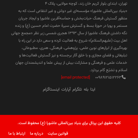
تهران، ابتدای بلوار کریم خان زند، کوچه مولایی، پلاک 4
«بنیاد بین‌المللی عاشورا» مؤسسه‌ای غیر دولتی و غیر انتفاعی است که به
منظور گسترش فرهنگ حیات‌بخش و حماسه‌آفرین عاشورا و ایجاد جریان
مستمر و پویا در حوزۀ بسط و گسترش سیرۀ حضرت امام حسین (ع) و زنده
نگه داشتن فرهنگ عاشورا از سال ۱۳۹۳ هجری شمسی زیر نظر «مجمع جهانی
اهل بیت (علیهم‌السلام)» شروع به فعالیت کرده و سعی دارد در این راه با
بهره‌گیری از ابزارهای نوین علمی، پژوهشی، فرهنگی، هنری، مطبوعاتی،
تبلیغاتی و فضای مجازی و با خلق آثار برجسته و نیز گسترش فعالیت‌ها و
خدمات علمی و فرهنگی و مشارکت بیش از پیش علما و اندیشمندان جهان
اسلام و تشیّع گام بردارد.
[email protected]
00989121512263
ایتا
بله
تلگرام
آپارات
اینستاگرام
کلیه حقوق این پرتال برای بنیاد بین‌المللی عاشورا (ع) محفوظ است.
قوانین سایت
درباره ما
ارتباط با ما