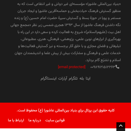
«بنیاد بین‌المللی عاشورا» مؤسسه‌ای غیر دولتی و غیر انتفاعی است که به
منظور گسترش فرهنگ حیات‌بخش و حماسه‌آفرین عاشورا و ایجاد جریان
مستمر و پویا در حوزۀ بسط و گسترش سیرۀ حضرت امام حسین (ع) و زنده
نگه داشتن فرهنگ عاشورا از سال ۱۳۹۳ هجری شمسی زیر نظر «مجمع جهانی
اهل بیت (علیهم‌السلام)» شروع به فعالیت کرده و سعی دارد در این راه با
بهره‌گیری از ابزارهای نوین علمی، پژوهشی، فرهنگی، هنری، مطبوعاتی،
تبلیغاتی و فضای مجازی و با خلق آثار برجسته و نیز گسترش فعالیت‌ها و
خدمات علمی و فرهنگی و مشارکت بیش از پیش علما و اندیشمندان جهان
اسلام و تشیّع گام بردارد.
[email protected]
00989121512263
ایتا
بله
تلگرام
آپارات
اینستاگرام
کلیه حقوق این پرتال برای بنیاد بین‌المللی عاشورا (ع) محفوظ است.
قوانین سایت
درباره ما
ارتباط با ما