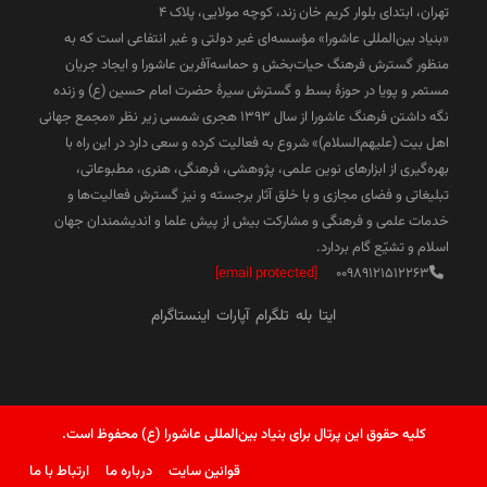
تهران، ابتدای بلوار کریم خان زند، کوچه مولایی، پلاک 4
«بنیاد بین‌المللی عاشورا» مؤسسه‌ای غیر دولتی و غیر انتفاعی است که به
منظور گسترش فرهنگ حیات‌بخش و حماسه‌آفرین عاشورا و ایجاد جریان
مستمر و پویا در حوزۀ بسط و گسترش سیرۀ حضرت امام حسین (ع) و زنده
نگه داشتن فرهنگ عاشورا از سال ۱۳۹۳ هجری شمسی زیر نظر «مجمع جهانی
اهل بیت (علیهم‌السلام)» شروع به فعالیت کرده و سعی دارد در این راه با
بهره‌گیری از ابزارهای نوین علمی، پژوهشی، فرهنگی، هنری، مطبوعاتی،
تبلیغاتی و فضای مجازی و با خلق آثار برجسته و نیز گسترش فعالیت‌ها و
خدمات علمی و فرهنگی و مشارکت بیش از پیش علما و اندیشمندان جهان
اسلام و تشیّع گام بردارد.
[email protected]
00989121512263
ایتا
بله
تلگرام
آپارات
اینستاگرام
کلیه حقوق این پرتال برای بنیاد بین‌المللی عاشورا (ع) محفوظ است.
قوانین سایت
درباره ما
ارتباط با ما