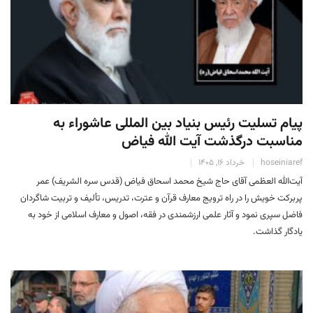
پیام تسلیت رئیس بنیاد بین المللی عاشوراء به
مناسبت درگذشت آیت الله فیاض
hoseiniaref
خرداد 16, 1405
آیت‌الله العظمی آقای حاج شیخ محمد اسحاق فیاض (قدس سره الشریف) عمر
پربرکت خویش را در راه ترویج معارف قرآن و عترت، تدریس، تألیف و تربیت شاگردان
فاضل سپری نمود و آثار علمی ارزشمندی در فقه، اصول و معارف اسلامی از خود به
یادگار گذاشت.