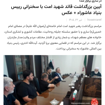
در ساری برگزار شد؛
آیین بزرگداشت قائد شهید امت با سخنرانی رییس
بنیاد عاشوراء + عکس
hoseiniaref
تیر 22, 1405
مراسم بزرگداشت رهبر شهید امت امام خامنه‌ای (رضوان‌ الله علیه) در مصلای امام
خمینی(ره) ساری و با حضور سلسله جلیله روحانیت، مقامات کشوری و لشکری استان،
خانواده های معظم شهداء، و شمار زیادی از اقشار مختلف مردم ولایت‌مدار مازندران
برگزار شد. ‎در این مراسم که در فضایی معنوی برپا گردید، آیت‌الله اختری، رئیس بنیاد
بین المللی عاشوراء به سخنرانی پرداخت.