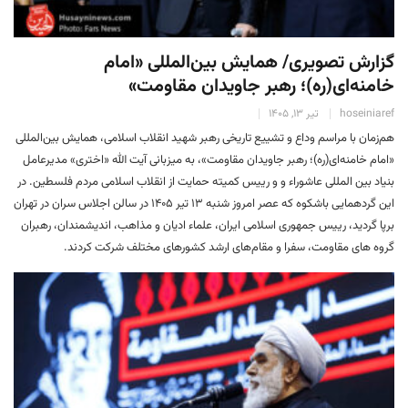
گزارش تصویری/ همایش بین‌المللی «امام
خامنه‌ای(ره)؛ رهبر جاویدان مقاومت»
hoseiniaref
تیر 13, 1405
هم‌زمان با مراسم وداع و تشییع تاریخی رهبر شهید انقلاب اسلامی، همایش بین‌المللی
«امام خامنه‌ای(ره)؛ رهبر جاویدان مقاومت»، به میزبانی آیت الله «اختری» مدیرعامل
بنیاد بین المللی عاشوراء و و رییس کمیته حمایت از انقلاب اسلامی مردم فلسطین. در
این گردهمایی باشکوه که عصر امروز شنبه ۱۳ تیر ۱۴۰۵ در سالن اجلاس سران در تهران
برپا گردید، رییس‌ جمهوری اسلامی ایران، علماء ادیان و مذاهب، اندیشمندان، رهبران
گروه های مقاومت، سفرا و مقام‌های ارشد کشورهای مختلف شرکت کردند.