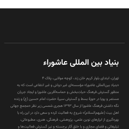
بنیاد بین المللی عاشوراء
تهران، ابتدای بلوار کریم خان زند، کوچه مولایی، پلاک 4
«بنیاد بین‌المللی عاشورا» مؤسسه‌ای غیر دولتی و غیر انتفاعی است که به
منظور گسترش فرهنگ حیات‌بخش و حماسه‌آفرین عاشورا و ایجاد جریان
مستمر و پویا در حوزۀ بسط و گسترش سیرۀ حضرت امام حسین (ع) و زنده
نگه داشتن فرهنگ عاشورا از سال ۱۳۹۳ هجری شمسی زیر نظر «مجمع جهانی
اهل بیت (علیهم‌السلام)» شروع به فعالیت کرده و سعی دارد در این راه با
بهره‌گیری از ابزارهای نوین علمی، پژوهشی، فرهنگی، هنری، مطبوعاتی،
تبلیغاتی و فضای مجازی و با خلق آثار برجسته و نیز گسترش فعالیت‌ها و