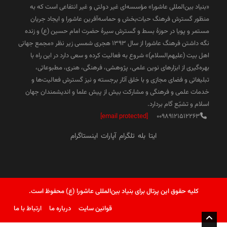
«بنیاد بین‌المللی عاشورا» مؤسسه‌ای غیر دولتی و غیر انتفاعی است که به
منظور گسترش فرهنگ حیات‌بخش و حماسه‌آفرین عاشورا و ایجاد جریان
مستمر و پویا در حوزۀ بسط و گسترش سیرۀ حضرت امام حسین (ع) و زنده
نگه داشتن فرهنگ عاشورا از سال ۱۳۹۳ هجری شمسی زیر نظر «مجمع جهانی
اهل بیت (علیهم‌السلام)» شروع به فعالیت کرده و سعی دارد در این راه با
بهره‌گیری از ابزارهای نوین علمی، پژوهشی، فرهنگی، هنری، مطبوعاتی،
تبلیغاتی و فضای مجازی و با خلق آثار برجسته و نیز گسترش فعالیت‌ها و
خدمات علمی و فرهنگی و مشارکت بیش از پیش علما و اندیشمندان جهان
اسلام و تشیّع گام بردارد.
[email protected]
00989121512263
ایتا
بله
تلگرام
آپارات
اینستاگرام
کلیه حقوق این پرتال برای بنیاد بین‌المللی عاشورا (ع) محفوظ است.
قوانین سایت
درباره ما
ارتباط با ما