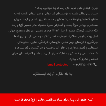
تهران، ابتدای بلوار کریم خان زند، کوچه مولایی، پلاک 4
«بنیاد بین‌المللی عاشورا» مؤسسه‌ای غیر دولتی و غیر انتفاعی است که به
منظور گسترش فرهنگ حیات‌بخش و حماسه‌آفرین عاشورا و ایجاد جریان
مستمر و پویا در حوزۀ بسط و گسترش سیرۀ حضرت امام حسین (ع) و زنده
نگه داشتن فرهنگ عاشورا از سال ۱۳۹۳ هجری شمسی زیر نظر «مجمع جهانی
اهل بیت (علیهم‌السلام)» شروع به فعالیت کرده و سعی دارد در این راه با
بهره‌گیری از ابزارهای نوین علمی، پژوهشی، فرهنگی، هنری، مطبوعاتی،
تبلیغاتی و فضای مجازی و با خلق آثار برجسته و نیز گسترش فعالیت‌ها و
خدمات علمی و فرهنگی و مشارکت بیش از پیش علما و اندیشمندان جهان
اسلام و تشیّع گام بردارد.
[email protected]
00989121512263
ایتا
بله
تلگرام
آپارات
اینستاگرام
کلیه حقوق این پرتال برای بنیاد بین‌المللی عاشورا (ع) محفوظ است.