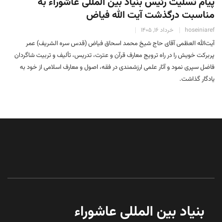
پیام تسلیت رئیس بنیاد بین المللی عاشوراء به
مناسبت درگذشت آیت الله فیاض
hoseiniaref
خرداد 16, 1405
آیت‌الله العظمی آقای حاج شیخ محمد اسحاق فیاض (قدس سره الشریف) عمر
پربرکت خویش را در راه ترویج معارف قرآن و عترت، تدریس، تألیف و تربیت شاگردان
فاضل سپری نمود و آثار علمی ارزشمندی در فقه، اصول و معارف اسلامی از خود به
یادگار گذاشت.
بنیاد بین المللی عاشوراء