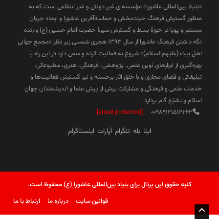
«بنیاد بین‌المللی عاشورا» مؤسسه‌ای غیر دولتی و غیر انتفاعی است که به
منظور گسترش فرهنگ حیات‌بخش و حماسه‌آفرین عاشورا و ایجاد جریان
مستمر و پویا در حوزۀ بسط و گسترش سیرۀ حضرت امام حسین (ع) و زنده
نگه داشتن فرهنگ عاشورا از سال ۱۳۹۳ هجری شمسی زیر نظر «مجمع جهانی
اهل بیت (علیهم‌السلام)» شروع به فعالیت کرده و سعی دارد در این راه با
بهره‌گیری از ابزارهای نوین علمی، پژوهشی، فرهنگی، هنری، مطبوعاتی،
تبلیغاتی و فضای مجازی و با خلق آثار برجسته و نیز گسترش فعالیت‌ها و
خدمات علمی و فرهنگی و مشارکت بیش از پیش علما و اندیشمندان جهان
اسلام و تشیّع گام بردارد.
[email protected]
00989121512263
ایتا
بله
تلگرام
آپارات
اینستاگرام
کلیه حقوق این پرتال برای بنیاد بین‌المللی عاشورا (ع) محفوظ است.
قوانین سایت
درباره ما
ارتباط با ما