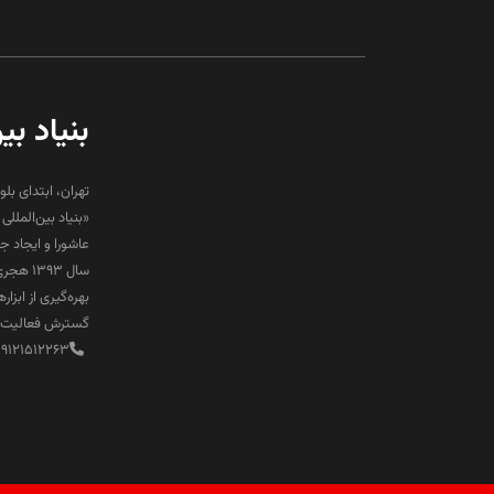
بنیاد بی
تهران، ابتدای بلو
«بنیاد بین‌المل
عاشورا و ایجاد 
سال ۹۳
بهره‌گیری از ابز
گسترش فعالیت‌ها
89121512263