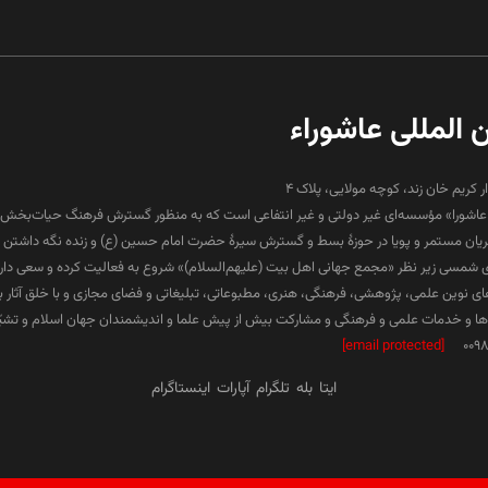
ن المللی عاشوراء
ار کریم خان زند، کوچه مولایی، پلاک 4
لی عاشورا» مؤسسه‌ای غیر دولتی و غیر انتفاعی است که به منظور گسترش فرهنگ حیات‌بخش 
جریان مستمر و پویا در حوزۀ بسط و گسترش سیرۀ حضرت امام حسین (ع) و زنده نگه داشتن ف
۱۳ هجری شمسی زیر نظر «مجمع جهانی اهل بیت (علیهم‌السلام)» شروع به فعالیت کرده و سعی دارد د
ارهای نوین علمی، پژوهشی، فرهنگی، هنری، مطبوعاتی، تبلیغاتی و فضای مجازی و با خلق آثار 
 و خدمات علمی و فرهنگی و مشارکت بیش از پیش علما و اندیشمندان جهان اسلام و تشیّع 
[email protected]
009
ایتا
بله
تلگرام
آپارات
اینستاگرام