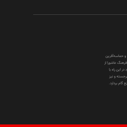
و حماسه‌آفرین
رهنگ عاشورا از
ر این راه با
برجسته و نیز
گام بردارد.