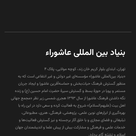
بنیاد بین المللی عاشوراء
تهران، ابتدای بلوار کریم خان زند، کوچه مولایی، پلاک 4
«بنیاد بین‌المللی عاشورا» مؤسسه‌ای غیر دولتی و غیر انتفاعی است که به
منظور گسترش فرهنگ حیات‌بخش و حماسه‌آفرین عاشورا و ایجاد جریان
مستمر و پویا در حوزۀ بسط و گسترش سیرۀ حضرت امام حسین (ع) و زنده
نگه داشتن فرهنگ عاشورا از سال ۱۳۹۳ هجری شمسی زیر نظر «مجمع جهانی
اهل بیت (علیهم‌السلام)» شروع به فعالیت کرده و سعی دارد در این راه با
بهره‌گیری از ابزارهای نوین علمی، پژوهشی، فرهنگی، هنری، مطبوعاتی،
تبلیغاتی و فضای مجازی و با خلق آثار برجسته و نیز گسترش فعالیت‌ها و
خدمات علمی و فرهنگی و مشارکت بیش از پیش علما و اندیشمندان جهان
اسلام و تشیّع گام بردارد.