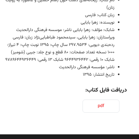
نام کتاب: ریحانه‌های دشت خون (امام حسین و عاشورا، به روایت
زنان)
زبان کتاب: فارسی
نویسنده: زهرا بابایی
شابک: مؤلف: زهرا بابایی ناشر: موسسه فرهنگی دارالحدیث
ویراستاران: زهرا بابایی، سیدمحمود طباطبایی‌نژاد زبان: فارسی
رده‌بندی دیویی: 297.9534 سال چاپ: 1395 نوبت چاپ: 4 تیراژ:
1000 نسخه تعداد صفحات: 80 قطع و نوع جلد: جیبی (شومیز)
شابک 10 رقمی: 9644936442 شابک 13 رقمی: 9789644936449
ناشر: مؤسسه فرهنگی دارالحدیث
تاریخ انتشار: ۱۳۹۵
دریافت فایل کتاب:
pdf