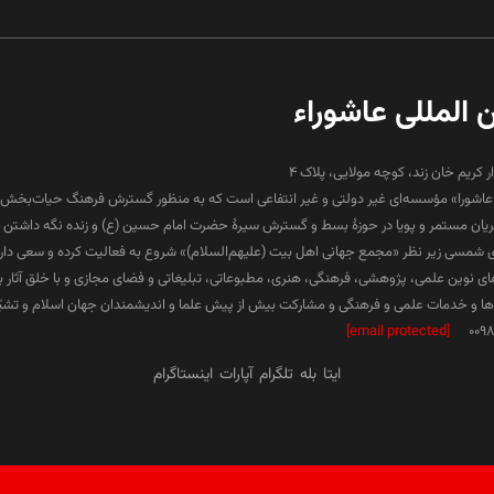
ن المللی عاشوراء
ار کریم خان زند، کوچه مولایی، پلاک 4
لی عاشورا» مؤسسه‌ای غیر دولتی و غیر انتفاعی است که به منظور گسترش فرهنگ حیات‌بخش 
جریان مستمر و پویا در حوزۀ بسط و گسترش سیرۀ حضرت امام حسین (ع) و زنده نگه داشتن ف
۱۳ هجری شمسی زیر نظر «مجمع جهانی اهل بیت (علیهم‌السلام)» شروع به فعالیت کرده و سعی دارد د
ارهای نوین علمی، پژوهشی، فرهنگی، هنری، مطبوعاتی، تبلیغاتی و فضای مجازی و با خلق آثار 
 و خدمات علمی و فرهنگی و مشارکت بیش از پیش علما و اندیشمندان جهان اسلام و تشیّع 
[email protected]
009
ایتا
بله
تلگرام
آپارات
اینستاگرام