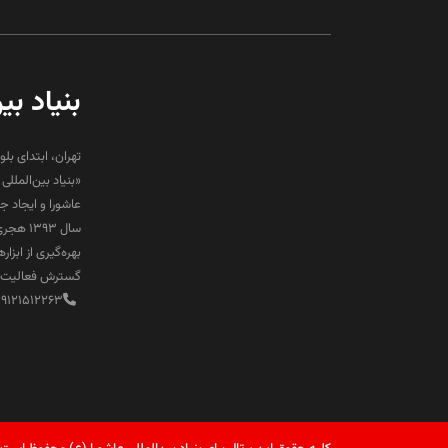
بنیاد بی
تهران، ابتدای بلو
«بنیاد بین‌المل
عاشورا و ایجاد 
سال ۹۳
بهره‌گیری از ابز
گسترش فعالیت‌ها
89121512263