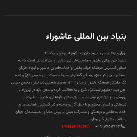
بنیاد بین المللی عاشوراء
تهران، ابتدای بلوار کریم خان زند، کوچه مولایی، پلاک 4
«بنیاد بین‌المللی عاشورا» مؤسسه‌ای غیر دولتی و غیر انتفاعی است که به
منظور گسترش فرهنگ حیات‌بخش و حماسه‌آفرین عاشورا و ایجاد جریان
مستمر و پویا در حوزۀ بسط و گسترش سیرۀ حضرت امام حسین (ع) و زنده
نگه داشتن فرهنگ عاشورا از سال ۱۳۹۳ هجری شمسی زیر نظر «مجمع جهانی
اهل بیت (علیهم‌السلام)» شروع به فعالیت کرده و سعی دارد در این راه با
بهره‌گیری از ابزارهای نوین علمی، پژوهشی، فرهنگی، هنری، مطبوعاتی،
تبلیغاتی و فضای مجازی و با خلق آثار برجسته و نیز گسترش فعالیت‌ها و
خدمات علمی و فرهنگی و مشارکت بیش از پیش علما و اندیشمندان جهان
اسلام و تشیّع گام بردارد.
[email protected]
00989121512263