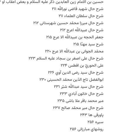
حسین بن الامام زین العابدین ذکر علیه السلام و بعض اعقاب او 204
شرح حال شهید قاضی نوراللّه 211
شرح حال سلطان العلماء 211
شرح حال میرزا محمّد حسین شهرستانی 212
شرح حال عبیداللّه اعرج 212
جعفر الحجه بن عبیداللّه الا عرج 215
شرح سید مهنّا 215
محمّد الجوانی بن عبداللّه الا عرج 220
شرح حال علی اصغر بن سجاد علیه السلام 223
علی الحوريّ بن افطس 224
شرح حال سید رضی الدین آوي 226
ابوالفضل تاج الدّین محمّد الحسینی 230
شرح حال سید عبداللّه شبّر 231
شرح حال خاتون آبادي 233
میر محمد باقر ملا باشی 235
شرح حال میر محمّد صالح 237
پاورقی ها 243
سیره 256
روشهاي مبارزاتی 256