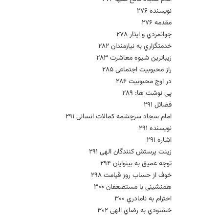
نویسنده 276
مقدمه 276
جوانمردي و ایثار 278
خدمتگزاري به نیازمندان 282
زیباترین شیوه معاشرت 283
راز محبوبیت اجتماعی 285
در اوج محبوبیت 286
پی نوشت ها: 289
فضائل 291
امام سجاد سرچشمه کمالات انسانی 291
نویسنده 291
اشاره 291
زینت پرستش کنندگان الهی 291
توجه عمیق به بینوایان 294
خوف از حساب روز قیامت 298
همنشینی با مستضعفان 300
احترام به نامادري 300
خشنودي به رضاي الهی 302