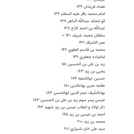
تعداد فرزندان 136
امام محمد باقر علیه السلام 136
ابُو مُحَمَّد عبداللّه الباهر 137
عبداللّه بن احمد الدّخ 138
سلطان محمد شریف 140 ÷
عمر الاشراف 142
محمد بن قاسم العلوي 146
امامزاده جعفري 149
زید بن علی بن الحسین 151
یحیی بن زید 163
حسین ذوالدّمعه 174
علامه نحریر بهاءالدین 180
بهاءالشّرف نجم الدین ابوالحسن 183
عیسی پسر سوم زید بن علی بن الحسین 183
ذکر اولاد و اعقاب عیسی بن زید شهید 193
احمد بن عیسی بن زید 195
محمد بن زید 200
سید علی خان شیرازي 201