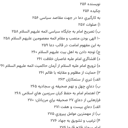
نویسنده 256
چکیده 256
به کارگیري دعا در جهت مقاصد سیاسی 256
1) صلوات 257
ب) تصریح امام به جایگاه سیاسی ائمه علیهم السلام 258
-1 الهی بودن منصب و مقام ائمه معصومین علیهم السلام 258
به این مفهوم امامت در قالب دعا 259
ج) توجه دادن به اهل بیت علیهم السلام 260
د) افشاگري امام علیه غاصبان خلافت 261
ه) ترویج امام علیه السلام از آرمان حاکمیت ائمه علیهم السلام 261
2) حمایت از مظلوم و مقابله با ظالم 261
الف) تبري از ستمکاران 263
ب) دعاي چهل و نهم صحیفه ي سجادیه 265
3) اهتمام امام به حفظ کیان سرزمین هاي اسلامی 268
فرازهایی از دعاي 27 صحیفه براي مرزبانان: 270
الف) دعاي بیست و هفت 271
ب) از مهمترین عوامل پیروزي 275
4) ترغیب و تشویق به جهاد 276
امام سجاد فاتح قلبها 276