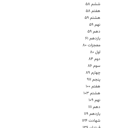
ششم 58
هفتم 58
هشتم 59
نهم 59
دهم 59
یازدهم 61
معجزات 80
اول 80
دوم 84
سوم 86
چهارم 89
پنجم 97
هفتم 100
هشتم 103
نهم 109
دهم 111
یازدهم 119
شهادت 124
فرزندان 136