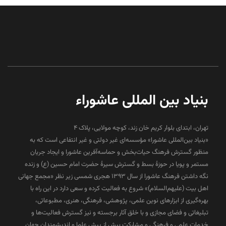
بنیاد بین المللی عاشوراء
تهران، ابتدای بلوار کریم خان زند، کوچه مولایی، پلاک 4
«بنیاد بین‌المللی عاشورا» مؤسسه‌ای غیر دولتی و غیر انتفاعی است که به
منظور گسترش فرهنگ حیات‌بخش و حماسه‌آفرین عاشورا و ایجاد جریان
مستمر و پویا در حوزۀ بسط و گسترش سیرۀ حضرت امام حسین (ع) و زنده
نگه داشتن فرهنگ عاشورا از سال ۱۳۹۳ هجری شمسی زیر نظر «مجمع جهانی
اهل بیت (علیهم‌السلام)» شروع به فعالیت کرده و سعی دارد در این راه با
بهره‌گیری از ابزارهای نوین علمی، پژوهشی، فرهنگی، هنری، مطبوعاتی،
تبلیغاتی و فضای مجازی و با خلق آثار برجسته و نیز گسترش فعالیت‌ها و
خدمات علمی و فرهنگی و مشارکت بیش از پیش علما و اندیشمندان جهان