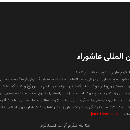
ن المللی عاشوراء
ار کریم خان زند، کوچه مولایی، پلاک 4
لی عاشورا» مؤسسه‌ای غیر دولتی و غیر انتفاعی است که به منظور گسترش فرهنگ حیات‌بخش 
جریان مستمر و پویا در حوزۀ بسط و گسترش سیرۀ حضرت امام حسین (ع) و زنده نگه داشتن ف
۱۳ هجری شمسی زیر نظر «مجمع جهانی اهل بیت (علیهم‌السلام)» شروع به فعالیت کرده و سعی دارد د
ارهای نوین علمی، پژوهشی، فرهنگی، هنری، مطبوعاتی، تبلیغاتی و فضای مجازی و با خلق آثار 
 و خدمات علمی و فرهنگی و مشارکت بیش از پیش علما و اندیشمندان جهان اسلام و تشیّع 
[email protected]
009
ایتا
بله
تلگرام
آپارات
اینستاگرام