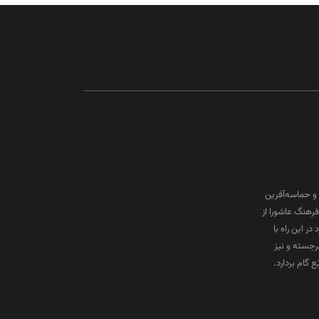
و حماسه‌آفرین
رهنگ عاشورا از
ر این راه با
برجسته و نیز
گام بردارد.