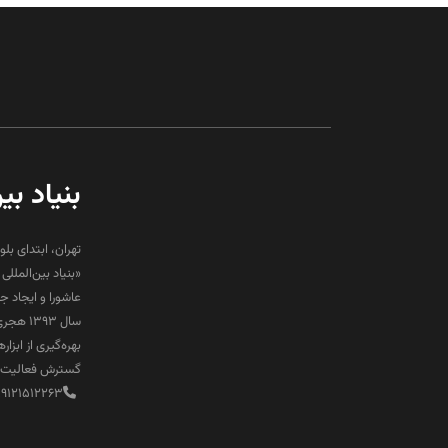
بنیاد بی
تهران، ابتدای بلو
«بنیاد بین‌المل
عاشورا و ایجاد 
سال ۹۳
بهره‌گیری از ابز
گسترش فعالیت‌ها
89121512263