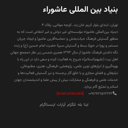
بنیاد بین المللی عاشوراء
تهران، ابتدای بلوار کریم خان زند، کوچه مولایی، پلاک 4
«بنیاد بین‌المللی عاشورا» مؤسسه‌ای غیر دولتی و غیر انتفاعی است که به
منظور گسترش فرهنگ حیات‌بخش و حماسه‌آفرین عاشورا و ایجاد جریان
مستمر و پویا در حوزۀ بسط و گسترش سیرۀ حضرت امام حسین (ع) و زنده
نگه داشتن فرهنگ عاشورا از سال ۱۳۹۳ هجری شمسی زیر نظر «مجمع جهانی
اهل بیت (علیهم‌السلام)» شروع به فعالیت کرده و سعی دارد در این راه با
بهره‌گیری از ابزارهای نوین علمی، پژوهشی، فرهنگی، هنری، مطبوعاتی،
تبلیغاتی و فضای مجازی و با خلق آثار برجسته و نیز گسترش فعالیت‌ها و
خدمات علمی و فرهنگی و مشارکت بیش از پیش علما و اندیشمندان جهان
اسلام و تشیّع گام بردارد.
[email protected]
00989121512263
ایتا
بله
تلگرام
آپارات
اینستاگرام