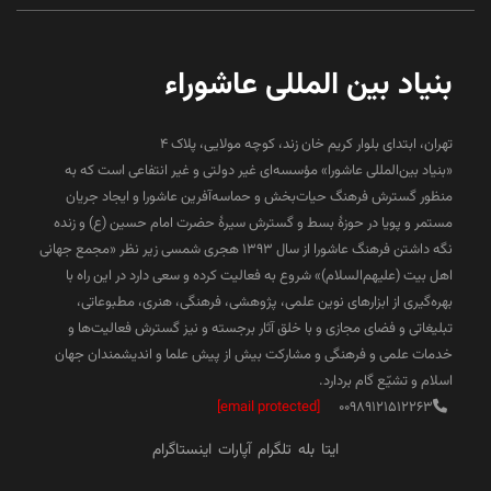
بنیاد بین المللی عاشوراء
تهران، ابتدای بلوار کریم خان زند، کوچه مولایی، پلاک 4
«بنیاد بین‌المللی عاشورا» مؤسسه‌ای غیر دولتی و غیر انتفاعی است که به
منظور گسترش فرهنگ حیات‌بخش و حماسه‌آفرین عاشورا و ایجاد جریان
مستمر و پویا در حوزۀ بسط و گسترش سیرۀ حضرت امام حسین (ع) و زنده
نگه داشتن فرهنگ عاشورا از سال ۱۳۹۳ هجری شمسی زیر نظر «مجمع جهانی
اهل بیت (علیهم‌السلام)» شروع به فعالیت کرده و سعی دارد در این راه با
بهره‌گیری از ابزارهای نوین علمی، پژوهشی، فرهنگی، هنری، مطبوعاتی،
تبلیغاتی و فضای مجازی و با خلق آثار برجسته و نیز گسترش فعالیت‌ها و
خدمات علمی و فرهنگی و مشارکت بیش از پیش علما و اندیشمندان جهان
اسلام و تشیّع گام بردارد.
[email protected]
00989121512263
ایتا
بله
تلگرام
آپارات
اینستاگرام