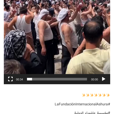
00:34
00:00
#LaFundaciónInternacionalAshura
#مؤسسة_عاشوراء_الدولیة