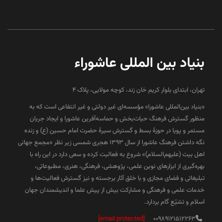
بنیاد بین المللی عاشوراء
تهران، ابتدای بلوار کریم خان زند، کوچه مولایی، پلاک 4
«بنیاد بین‌المللی عاشورا» مؤسسه‌ای غیر دولتی و غیر انتفاعی است که به
منظور گسترش فرهنگ حیات‌بخش و حماسه‌آفرین عاشورا و ایجاد جریان
مستمر و پویا در حوزۀ بسط و گسترش سیرۀ حضرت امام حسین (ع) و زنده
نگه داشتن فرهنگ عاشورا از سال ۱۳۹۳ هجری شمسی زیر نظر «مجمع جهانی
اهل بیت (علیهم‌السلام)» شروع به فعالیت کرده و سعی دارد در این راه با
بهره‌گیری از ابزارهای نوین علمی، پژوهشی، فرهنگی، هنری، مطبوعاتی،
تبلیغاتی و فضای مجازی و با خلق آثار برجسته و نیز گسترش فعالیت‌ها و
خدمات علمی و فرهنگی و مشارکت بیش از پیش علما و اندیشمندان جهان
اسلام و تشیّع گام بردارد.
[email protected]
00989121512263