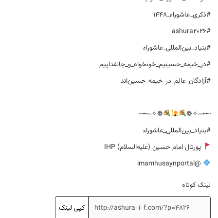
#ذکری_عاشوراء_۱۴۴۸
#ashura2026
#بنیاد_بین‌المللی_عاشوراء
#در_خیمه_حسینیم_خونخواه_و_جانفداییم
#آزادگان_عالم_در_خیمه_حسین‌اند
❁✧═┅┄
┄┅═✧❁
#بنیاد_بین‌المللی_عاشوراء
پورتال امام حسین (علیه‌السلام) IHP
@imamhusaynportal
لینک کوتاه
کپی لینک