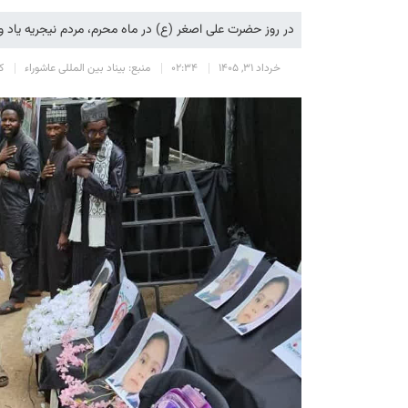
در روز حضرت علی اصغر (ع) در ماه محرم، مردم نیجریه یاد و 
خرداد 31, 1405
02:34
منبع: بیناد بین المللی عاشوراء
کد