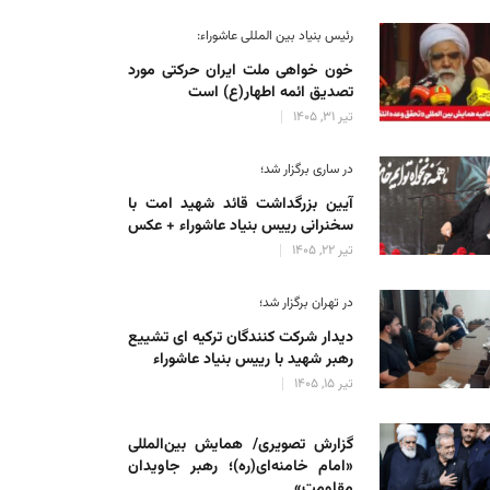
رئیس بنیاد بین المللی عاشوراء:
خون خواهی ملت ایران حرکتی مورد
تصدیق ائمه اطهار(ع) است
تیر 31, 1405
در ساری برگزار شد؛
آیین بزرگداشت قائد شهید امت با
سخنرانی رییس بنیاد عاشوراء + عکس
تیر 22, 1405
در تهران برگزار شد؛
دیدار شرکت کنندگان ترکیه ای تشییع
رهبر شهید با رییس بنیاد عاشوراء
تیر 15, 1405
گزارش تصویری/ همایش بین‌المللی
«امام خامنه‌ای(ره)؛ رهبر جاویدان
مقاومت»