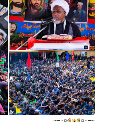
❁✧═┅┄
┄┅═✧❁