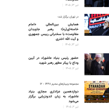
تیر 13, 1405
در تهران برگزار شد؛
همایش بین‌المللی «امام
خامنه‌ای(ره)؛ رهبر جاویدان
مقاومت» با سخنرانی رییس جمهوری
و آیت الله اختری
تیر 13, 1405
حضور رئیس‌ بنیاد عاشوراء در آیین
وداع با پیکر مطهر رهبر شهید
تیر 12, 1405
مجموعه وبینارهای محرم 1448 - 12
دوازدهمین عزاداری مجازی بنیاد
عاشوراء به زبان اندونزیایی برگزار
می‌شود
تیر 3, 1405