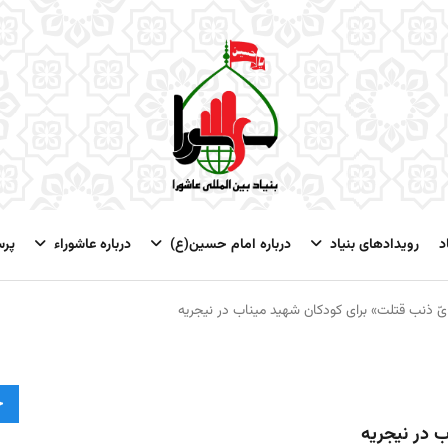
د
رویدادهای بنیاد
درباره امام حسین(ع)
درباره عاشوراء
پر
ّ ذنب قتلت» برای کودکان شهید میناب در نیجریه
ج
ب در نیجریه