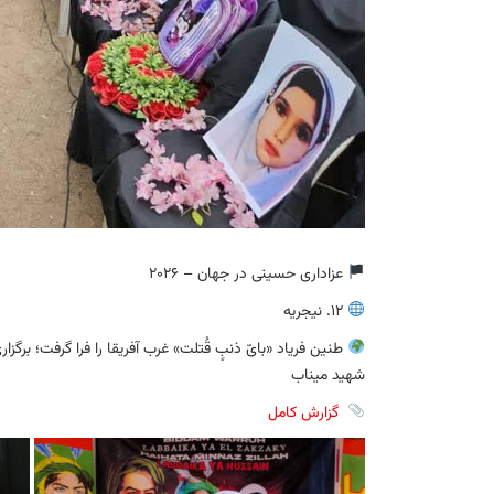
عزاداری حسینی در جهان – 2026
12. نیجریه
طنین فریاد «بایّ ذنبٍ قُتلت» غرب آفریقا را فرا گرفت؛ برگز
شهید میناب
گزارش کامل