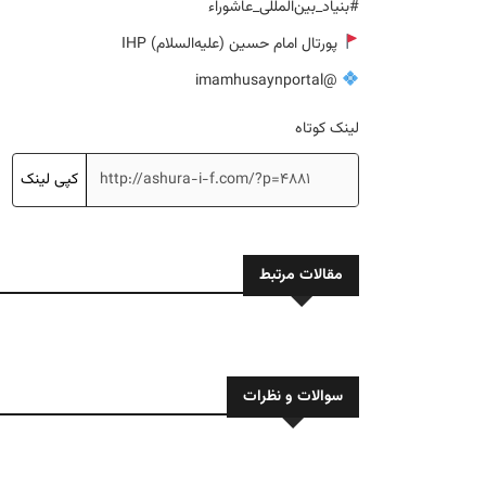
#بنیاد_بین‌المللی_عاشوراء
پورتال امام حسین (علیه‌السلام) IHP
@imamhusaynportal
لینک کوتاه
کپی لینک
مقالات مرتبط
سوالات و نظرات