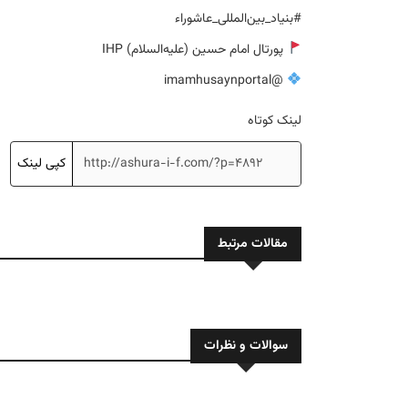
#بنیاد_بین‌المللی_عاشوراء
پورتال امام حسین (علیه‌السلام) IHP
@imamhusaynportal
لینک کوتاه
کپی لینک
مقالات مرتبط
سوالات و نظرات