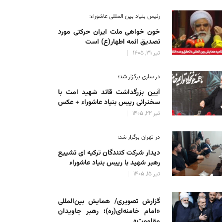
رئیس بنیاد بین المللی عاشوراء:
خون خواهی ملت ایران حرکتی مورد
تصدیق ائمه اطهار(ع) است
تیر 31, 1405
در ساری برگزار شد؛
آیین بزرگداشت قائد شهید امت با
سخنرانی رییس بنیاد عاشوراء + عکس
تیر 22, 1405
در تهران برگزار شد؛
دیدار شرکت کنندگان ترکیه ای تشییع
رهبر شهید با رییس بنیاد عاشوراء
تیر 15, 1405
گزارش تصویری/ همایش بین‌المللی
«امام خامنه‌ای(ره)؛ رهبر جاویدان
مقاومت»