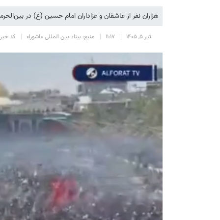
هزاران نفر از عاشقان و عزاداران امام حسین (ع) در بین‌الحرمی
تیر 5, 1405
11:17
منبع: بیناد بین المللی عاشوراء
کد خبر: 892