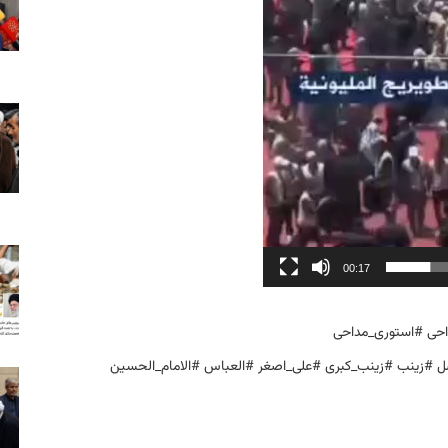
00:17
داحی #استوری_مداحی
ضل #زینب #زینب_کبری #علی_اصغر #العباس #الامام_الحسین