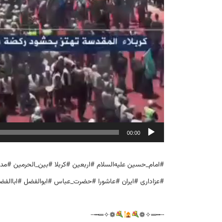
00:00
#امام_حسین علیه‌السلام #اربعین #کربلا #بین_الحرمین #م
#عزاداری #ایران #عاشورا #حضرت_عباس #ابوالفضل #اباالف
❁✧═┅┄
┄┅═✧❁