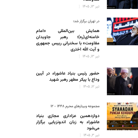
تیر 13, 1405
در تهران برگزار شد؛
همایش بین‌المللی «امام
خامنه‌ای(ره)؛ رهبر جاویدان
مقاومت» با سخنرانی رییس جمهوری
و آیت الله اختری
تیر 13, 1405
حضور رئیس‌ بنیاد عاشوراء در آیین
وداع با پیکر مطهر رهبر شهید
تیر 12, 1405
مجموعه وبینارهای محرم 1448 - 12
دوازدهمین عزاداری مجازی بنیاد
عاشوراء به زبان اندونزیایی برگزار
می‌شود
تیر 3, 1405