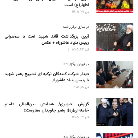
اطهار(ع) است
تیر 31, 1405
در ساری برگزار شد؛
آیین بزرگداشت قائد شهید امت با سخنرانی
رییس بنیاد عاشوراء + عکس
تیر 22, 1405
در تهران برگزار شد؛
دیدار شرکت کنندگان ترکیه ای تشییع رهبر شهید
با رییس بنیاد عاشوراء
تیر 15, 1405
گزارش تصویری/ همایش بین‌المللی «امام
خامنه‌ای(ره)؛ رهبر جاویدان مقاومت»
تیر 13, 1405
در تهران برگزار شد؛