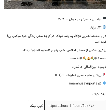
عزاداری حسینی در جهان – 2026
13. عراق
در با مخلصانه‌ترین عزاداری، چند کودک در کوچه محل زندگی خود موکبی برپا
کرده اند.
بهترین عکس از صفا و اخلاص، شب پنجم #محرم الحرام/ بغداد
❁✧═┅┄
┄┅═✧❁
#بنیاد_بین‌المللی_عاشوراء
پورتال امام حسین (علیه‌السلام) IHP
@imamhusaynportal
لینک کوتاه
کپی لینک