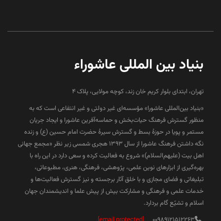
بنیاد بین المللی عاشوراء
تهران، ابتدای بلوار کریم خان زند، کوچه مولایی، پلاک 4
«بنیاد بین‌المللی عاشورا» مؤسسه‌ای غیر دولتی و غیر انتفاعی است که به
منظور گسترش فرهنگ حیات‌بخش و حماسه‌آفرین عاشورا و ایجاد جریان
مستمر و پویا در حوزۀ بسط و گسترش سیرۀ حضرت امام حسین (ع) و زنده
نگه داشتن فرهنگ عاشورا از سال ۱۳۹۳ هجری شمسی زیر نظر «مجمع جهانی
اهل بیت (علیهم‌السلام)» شروع به فعالیت کرده و سعی دارد در این راه با
بهره‌گیری از ابزارهای نوین علمی، پژوهشی، فرهنگی، هنری، مطبوعاتی،
تبلیغاتی و فضای مجازی و با خلق آثار برجسته و نیز گسترش فعالیت‌ها و
خدمات علمی و فرهنگی و مشارکت بیش از پیش علما و اندیشمندان جهان
اسلام و تشیّع گام بردارد.
[email protected]
00989121512263