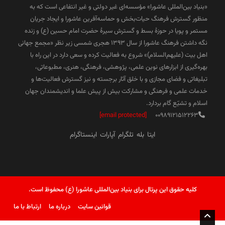
«بنیاد بین‌المللی عاشورا» مؤسسه‌ای غیر دولتی و غیر انتفاعی است که به
منظور گسترش فرهنگ حیات‌بخش و حماسه‌آفرین عاشورا و ایجاد جریان
مستمر و پویا در حوزۀ بسط و گسترش سیرۀ حضرت امام حسین (ع) و زنده
نگه داشتن فرهنگ عاشورا از سال ۱۳۹۳ هجری شمسی زیر نظر «مجمع جهانی
اهل بیت (علیهم‌السلام)» شروع به فعالیت کرده و سعی دارد در این راه با
بهره‌گیری از ابزارهای نوین علمی، پژوهشی، فرهنگی، هنری، مطبوعاتی،
تبلیغاتی و فضای مجازی و با خلق آثار برجسته و نیز گسترش فعالیت‌ها و
خدمات علمی و فرهنگی و مشارکت بیش از پیش علما و اندیشمندان جهان
اسلام و تشیّع گام بردارد.
[email protected]
00989121512263
ایتا
بله
تلگرام
آپارات
اینستاگرام
کلیه حقوق این پرتال برای بنیاد بین‌المللی عاشورا (ع) محفوظ است.
قوانین سایت
درباره ما
ارتباط با ما