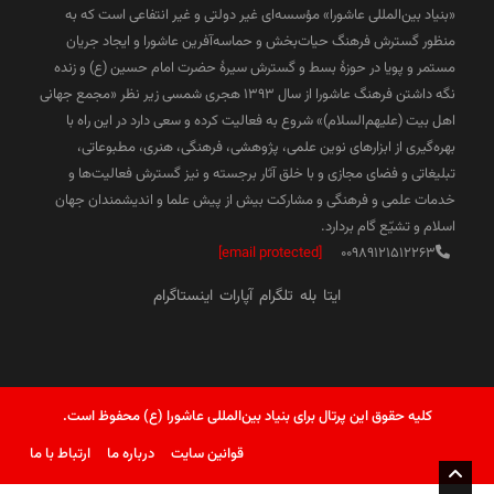
«بنیاد بین‌المللی عاشورا» مؤسسه‌ای غیر دولتی و غیر انتفاعی است که به
منظور گسترش فرهنگ حیات‌بخش و حماسه‌آفرین عاشورا و ایجاد جریان
مستمر و پویا در حوزۀ بسط و گسترش سیرۀ حضرت امام حسین (ع) و زنده
نگه داشتن فرهنگ عاشورا از سال ۱۳۹۳ هجری شمسی زیر نظر «مجمع جهانی
اهل بیت (علیهم‌السلام)» شروع به فعالیت کرده و سعی دارد در این راه با
بهره‌گیری از ابزارهای نوین علمی، پژوهشی، فرهنگی، هنری، مطبوعاتی،
تبلیغاتی و فضای مجازی و با خلق آثار برجسته و نیز گسترش فعالیت‌ها و
خدمات علمی و فرهنگی و مشارکت بیش از پیش علما و اندیشمندان جهان
اسلام و تشیّع گام بردارد.
[email protected]
00989121512263
ایتا
بله
تلگرام
آپارات
اینستاگرام
کلیه حقوق این پرتال برای بنیاد بین‌المللی عاشورا (ع) محفوظ است.
قوانین سایت
درباره ما
ارتباط با ما