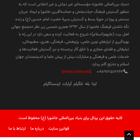
«بنیاد بین‌المللی عاشورا» مؤسسه‌ای غیر دولتی و غیر انتفاعی است که به
منظور گسترش فرهنگ حیات‌بخش و حماسه‌آفرین عاشورا و ایجاد جریان
مستمر و پویا در حوزۀ بسط و گسترش سیرۀ حضرت امام حسین (ع) و زنده
نگه داشتن فرهنگ عاشورا از سال ۱۳۹۳ هجری شمسی زیر نظر «مجمع جهانی
اهل بیت (علیهم‌السلام)» شروع به فعالیت کرده و سعی دارد در این راه با
بهره‌گیری از ابزارهای نوین علمی، پژوهشی، فرهنگی، هنری، مطبوعاتی،
تبلیغاتی و فضای مجازی و با خلق آثار برجسته و نیز گسترش فعالیت‌ها و
خدمات علمی و فرهنگی و مشارکت بیش از پیش علما و اندیشمندان جهان
اسلام و تشیّع گام بردارد.
[email protected]
00989121512263
ایتا
بله
تلگرام
آپارات
اینستاگرام
کلیه حقوق این پرتال برای بنیاد بین‌المللی عاشورا (ع) محفوظ است.
قوانین سایت
درباره ما
ارتباط با ما