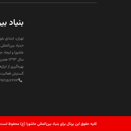
بنیاد بی
تهران، ابتدای بلو
«بنیاد بین‌المل
عاشورا و ایجاد 
سال ۹۳
بهره‌گیری از ابز
گسترش فعالیت‌ها
89121512263
کلیه حقوق این پرتال برای بنیاد بین‌المللی عاشورا (ع) محفوظ است.