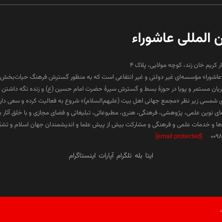
ن المللی عاشوراء
ار کریم خان زند، کوچه مولایی، پلاک 4
لی عاشورا» مؤسسه‌ای غیر دولتی و غیر انتفاعی است که به منظور گسترش فرهنگ حیات‌بخش 
جریان مستمر و پویا در حوزۀ بسط و گسترش سیرۀ حضرت امام حسین (ع) و زنده نگه داشتن ف
۱۳ هجری شمسی زیر نظر «مجمع جهانی اهل بیت (علیهم‌السلام)» شروع به فعالیت کرده و سعی دارد د
ارهای نوین علمی، پژوهشی، فرهنگی، هنری، مطبوعاتی، تبلیغاتی و فضای مجازی و با خلق آثار 
 و خدمات علمی و فرهنگی و مشارکت بیش از پیش علما و اندیشمندان جهان اسلام و تشیّع 
[email protected]
009
ایتا
بله
تلگرام
آپارات
اینستاگرام