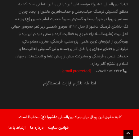
«بنیاد بین‌المللی عاشورا» مؤسسه‌ای غیر دولتی و غیر انتفاعی است که به
منظور گسترش فرهنگ حیات‌بخش و حماسه‌آفرین عاشورا و ایجاد جریان
مستمر و پویا در حوزۀ بسط و گسترش سیرۀ حضرت امام حسین (ع) و زنده
نگه داشتن فرهنگ عاشورا از سال ۱۳۹۳ هجری شمسی زیر نظر «مجمع جهانی
اهل بیت (علیهم‌السلام)» شروع به فعالیت کرده و سعی دارد در این راه با
بهره‌گیری از ابزارهای نوین علمی، پژوهشی، فرهنگی، هنری، مطبوعاتی،
تبلیغاتی و فضای مجازی و با خلق آثار برجسته و نیز گسترش فعالیت‌ها و
خدمات علمی و فرهنگی و مشارکت بیش از پیش علما و اندیشمندان جهان
اسلام و تشیّع گام بردارد.
[email protected]
00989121512263
ایتا
بله
تلگرام
آپارات
اینستاگرام
کلیه حقوق این پرتال برای بنیاد بین‌المللی عاشورا (ع) محفوظ است.
قوانین سایت
درباره ما
ارتباط با ما