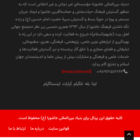
«بنیاد بین‌المللی عاشورا» مؤسسه‌ای غیر دولتی و غیر انتفاعی است که به
منظور گسترش فرهنگ حیات‌بخش و حماسه‌آفرین عاشورا و ایجاد جریان
مستمر و پویا در حوزۀ بسط و گسترش سیرۀ حضرت امام حسین (ع) و زنده
نگه داشتن فرهنگ عاشورا از سال ۱۳۹۳ هجری شمسی زیر نظر «مجمع جهانی
اهل بیت (علیهم‌السلام)» شروع به فعالیت کرده و سعی دارد در این راه با
بهره‌گیری از ابزارهای نوین علمی، پژوهشی، فرهنگی، هنری، مطبوعاتی،
تبلیغاتی و فضای مجازی و با خلق آثار برجسته و نیز گسترش فعالیت‌ها و
خدمات علمی و فرهنگی و مشارکت بیش از پیش علما و اندیشمندان جهان
اسلام و تشیّع گام بردارد.
[email protected]
00989121512263
ایتا
بله
تلگرام
آپارات
اینستاگرام
کلیه حقوق این پرتال برای بنیاد بین‌المللی عاشورا (ع) محفوظ است.
قوانین سایت
درباره ما
ارتباط با ما