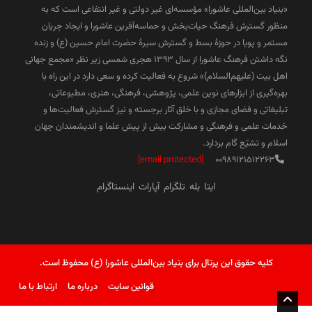
«بنیاد بین‌المللی عاشورا» مؤسسه‌ای غیر دولتی و غیر انتفاعی است که به
منظور گسترش فرهنگ حیات‌بخش و حماسه‌آفرین عاشورا و ایجاد جریان
مستمر و پویا در حوزۀ بسط و گسترش سیرۀ حضرت امام حسین (ع) و زنده
نگه داشتن فرهنگ عاشورا از سال ۱۳۹۳ هجری شمسی زیر نظر «مجمع جهانی
اهل بیت (علیهم‌السلام)» شروع به فعالیت کرده و سعی دارد در این راه با
بهره‌گیری از ابزارهای نوین علمی، پژوهشی، فرهنگی، هنری، مطبوعاتی،
تبلیغاتی و فضای مجازی و با خلق آثار برجسته و نیز گسترش فعالیت‌ها و
خدمات علمی و فرهنگی و مشارکت بیش از پیش علما و اندیشمندان جهان
اسلام و تشیّع گام بردارد.
[email protected]
00989121512263
ایتا
بله
تلگرام
آپارات
اینستاگرام
کلیه حقوق این پرتال برای بنیاد بین‌المللی عاشورا (ع) محفوظ است.
قوانین سایت
درباره ما
ارتباط با ما