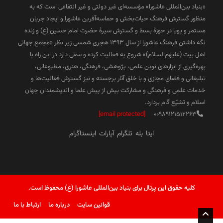
«بنیاد بین‌المللی عاشورا» مؤسسه‌ای غیر دولتی و غیر انتفاعی است که به
منظور گسترش فرهنگ حیات‌بخش و حماسه‌آفرین عاشورا و ایجاد جریان
مستمر و پویا در حوزۀ بسط و گسترش سیرۀ حضرت امام حسین (ع) و زنده
نگه داشتن فرهنگ عاشورا از سال ۱۳۹۳ هجری شمسی زیر نظر «مجمع جهانی
اهل بیت (علیهم‌السلام)» شروع به فعالیت کرده و سعی دارد در این راه با
بهره‌گیری از ابزارهای نوین علمی، پژوهشی، فرهنگی، هنری، مطبوعاتی،
تبلیغاتی و فضای مجازی و با خلق آثار برجسته و نیز گسترش فعالیت‌ها و
خدمات علمی و فرهنگی و مشارکت بیش از پیش علما و اندیشمندان جهان
اسلام و تشیّع گام بردارد.
[email protected]
00989121512263
ایتا
بله
تلگرام
آپارات
اینستاگرام
کلیه حقوق این پرتال برای بنیاد بین‌المللی عاشورا (ع) محفوظ است.
قوانین سایت
درباره ما
ارتباط با ما