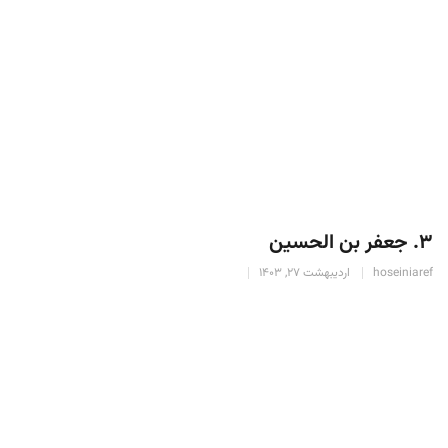
۳. جعفر بن الحسین
hoseiniaref
اردیبهشت 27, 1403