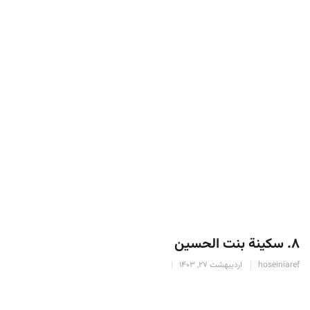
۸. سکینة بنت الحسین
hoseiniaref
اردیبهشت 27, 1403