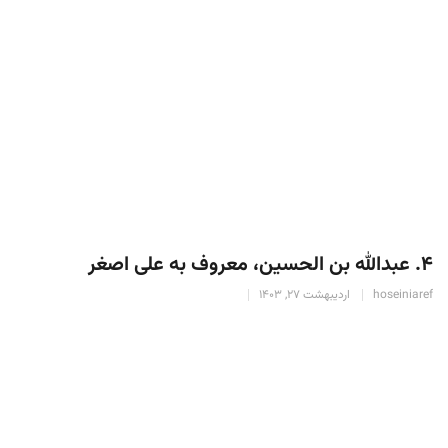
۴. عبدالله بن الحسین، معروف به علی اصغر
hoseiniaref
اردیبهشت 27, 1403