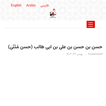
فارسی
Arabic
English
حسن بن حسن بن علی بن ابی طالب (حسن مُثَنّیٰ)
hoseiniaref
بهمن 24, 1403