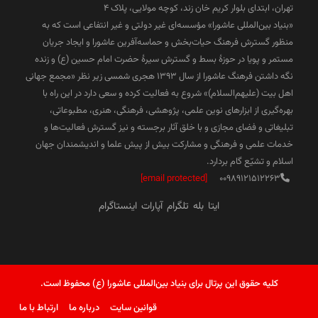
تهران، ابتدای بلوار کریم خان زند، کوچه مولایی، پلاک 4
«بنیاد بین‌المللی عاشورا» مؤسسه‌ای غیر دولتی و غیر انتفاعی است که به
منظور گسترش فرهنگ حیات‌بخش و حماسه‌آفرین عاشورا و ایجاد جریان
مستمر و پویا در حوزۀ بسط و گسترش سیرۀ حضرت امام حسین (ع) و زنده
نگه داشتن فرهنگ عاشورا از سال ۱۳۹۳ هجری شمسی زیر نظر «مجمع جهانی
اهل بیت (علیهم‌السلام)» شروع به فعالیت کرده و سعی دارد در این راه با
بهره‌گیری از ابزارهای نوین علمی، پژوهشی، فرهنگی، هنری، مطبوعاتی،
تبلیغاتی و فضای مجازی و با خلق آثار برجسته و نیز گسترش فعالیت‌ها و
خدمات علمی و فرهنگی و مشارکت بیش از پیش علما و اندیشمندان جهان
اسلام و تشیّع گام بردارد.
[email protected]
00989121512263
ایتا
بله
تلگرام
آپارات
اینستاگرام
کلیه حقوق این پرتال برای بنیاد بین‌المللی عاشورا (ع) محفوظ است.
قوانین سایت
درباره ما
ارتباط با ما