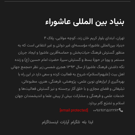
بنیاد بین المللی عاشوراء
تهران، ابتدای بلوار کریم خان زند، کوچه مولایی، پلاک 4
«بنیاد بین‌المللی عاشورا» مؤسسه‌ای غیر دولتی و غیر انتفاعی است که به
منظور گسترش فرهنگ حیات‌بخش و حماسه‌آفرین عاشورا و ایجاد جریان
مستمر و پویا در حوزۀ بسط و گسترش سیرۀ حضرت امام حسین (ع) و زنده
نگه داشتن فرهنگ عاشورا از سال ۱۳۹۳ هجری شمسی زیر نظر «مجمع جهانی
اهل بیت (علیهم‌السلام)» شروع به فعالیت کرده و سعی دارد در این راه با
بهره‌گیری از ابزارهای نوین علمی، پژوهشی، فرهنگی، هنری، مطبوعاتی،
تبلیغاتی و فضای مجازی و با خلق آثار برجسته و نیز گسترش فعالیت‌ها و
خدمات علمی و فرهنگی و مشارکت بیش از پیش علما و اندیشمندان جهان
اسلام و تشیّع گام بردارد.
[email protected]
00989121512263
ایتا
بله
تلگرام
آپارات
اینستاگرام