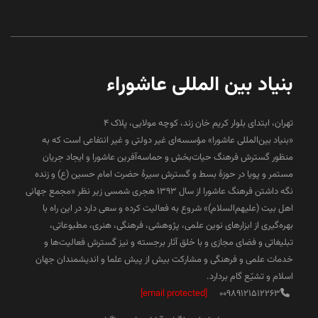
بنیاد بین المللی عاشوراء
تهران، ابتدای بلوار کریم خان زند، کوچه مولایی، پلاک 4
«بنیاد بین‌المللی عاشورا» مؤسسه‌ای غیر دولتی و غیر انتفاعی است که به
منظور گسترش فرهنگ حیات‌بخش و حماسه‌آفرین عاشورا و ایجاد جریان
مستمر و پویا در حوزۀ بسط و گسترش سیرۀ حضرت امام حسین (ع) و زنده
نگه داشتن فرهنگ عاشورا از سال ۱۳۹۳ هجری شمسی زیر نظر «مجمع جهانی
اهل بیت (علیهم‌السلام)» شروع به فعالیت کرده و سعی دارد در این راه با
بهره‌گیری از ابزارهای نوین علمی، پژوهشی، فرهنگی، هنری، مطبوعاتی،
تبلیغاتی و فضای مجازی و با خلق آثار برجسته و نیز گسترش فعالیت‌ها و
خدمات علمی و فرهنگی و مشارکت بیش از پیش علما و اندیشمندان جهان
اسلام و تشیّع گام بردارد.
[email protected]
00989121512263