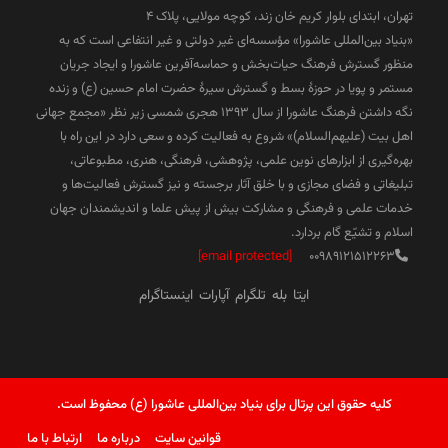
تهران، ابتدای بلوار کریم خان زند، کوچه مولایی، پلاک 4
«بنیاد بین‌المللی عاشورا» مؤسسه‌ای غیر دولتی و غیر انتفاعی است که به
منظور گسترش فرهنگ حیات‌بخش و حماسه‌آفرین عاشورا و ایجاد جریان
مستمر و پویا در حوزۀ بسط و گسترش سیرۀ حضرت امام حسین (ع) و زنده
نگه داشتن فرهنگ عاشورا از سال ۱۳۹۳ هجری شمسی زیر نظر «مجمع جهانی
اهل بیت (علیهم‌السلام)» شروع به فعالیت کرده و سعی دارد در این راه با
بهره‌گیری از ابزارهای نوین علمی، پژوهشی، فرهنگی، هنری، مطبوعاتی،
تبلیغاتی و فضای مجازی و با خلق آثار برجسته و نیز گسترش فعالیت‌ها و
خدمات علمی و فرهنگی و مشارکت بیش از پیش علما و اندیشمندان جهان
اسلام و تشیّع گام بردارد.
[email protected]
00989121512263
ایتا
بله
تلگرام
آپارات
اینستاگرام
کلیه حقوق این پرتال برای بنیاد بین‌المللی عاشورا (ع) محفوظ است.
قوانین سایت
درباره ما
ارتباط با ما