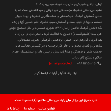
تهران، ابتدای بلوار کریم خان زند، کوچه مولایی، پلاک 4
«بنیاد بین‌المللی عاشورا» مؤسسه‌ای غیر دولتی و غیر انتفاعی است که به
منظور گسترش فرهنگ حیات‌بخش و حماسه‌آفرین عاشورا و ایجاد جریان
مستمر و پویا در حوزۀ بسط و گسترش سیرۀ حضرت امام حسین (ع) و زنده
نگه داشتن فرهنگ عاشورا از سال ۱۳۹۳ هجری شمسی زیر نظر «مجمع جهانی
اهل بیت (علیهم‌السلام)» شروع به فعالیت کرده و سعی دارد در این راه با
بهره‌گیری از ابزارهای نوین علمی، پژوهشی، فرهنگی، هنری، مطبوعاتی،
تبلیغاتی و فضای مجازی و با خلق آثار برجسته و نیز گسترش فعالیت‌ها و
خدمات علمی و فرهنگی و مشارکت بیش از پیش علما و اندیشمندان جهان
اسلام و تشیّع گام بردارد.
[email protected]
00989121512263
ایتا
بله
تلگرام
آپارات
اینستاگرام
کلیه حقوق این پرتال برای بنیاد بین‌المللی عاشورا (ع) محفوظ است.
قوانین سایت
درباره ما
ارتباط با ما