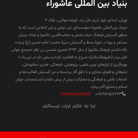
بنیاد بین المللی عاشوراء
تهران، ابتدای بلوار کریم خان زند، کوچه مولایی، پلاک 4
«بنیاد بین‌المللی عاشورا» مؤسسه‌ای غیر دولتی و غیر انتفاعی است که به
منظور گسترش فرهنگ حیات‌بخش و حماسه‌آفرین عاشورا و ایجاد جریان
مستمر و پویا در حوزۀ بسط و گسترش سیرۀ حضرت امام حسین (ع) و زنده
نگه داشتن فرهنگ عاشورا از سال ۱۳۹۳ هجری شمسی زیر نظر «مجمع جهانی
اهل بیت (علیهم‌السلام)» شروع به فعالیت کرده و سعی دارد در این راه با
بهره‌گیری از ابزارهای نوین علمی، پژوهشی، فرهنگی، هنری، مطبوعاتی،
تبلیغاتی و فضای مجازی و با خلق آثار برجسته و نیز گسترش فعالیت‌ها و
خدمات علمی و فرهنگی و مشارکت بیش از پیش علما و اندیشمندان جهان
اسلام و تشیّع گام بردارد.
[email protected]
00989121512263
ایتا
بله
تلگرام
آپارات
اینستاگرام