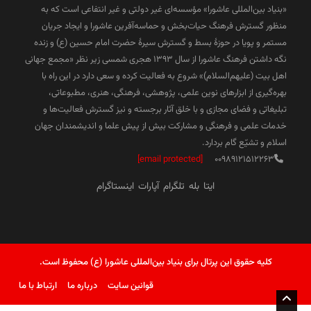
«بنیاد بین‌المللی عاشورا» مؤسسه‌ای غیر دولتی و غیر انتفاعی است که به
منظور گسترش فرهنگ حیات‌بخش و حماسه‌آفرین عاشورا و ایجاد جریان
مستمر و پویا در حوزۀ بسط و گسترش سیرۀ حضرت امام حسین (ع) و زنده
نگه داشتن فرهنگ عاشورا از سال ۱۳۹۳ هجری شمسی زیر نظر «مجمع جهانی
اهل بیت (علیهم‌السلام)» شروع به فعالیت کرده و سعی دارد در این راه با
بهره‌گیری از ابزارهای نوین علمی، پژوهشی، فرهنگی، هنری، مطبوعاتی،
تبلیغاتی و فضای مجازی و با خلق آثار برجسته و نیز گسترش فعالیت‌ها و
خدمات علمی و فرهنگی و مشارکت بیش از پیش علما و اندیشمندان جهان
اسلام و تشیّع گام بردارد.
[email protected]
00989121512263
ایتا
بله
تلگرام
آپارات
اینستاگرام
کلیه حقوق این پرتال برای بنیاد بین‌المللی عاشورا (ع) محفوظ است.
قوانین سایت
درباره ما
ارتباط با ما